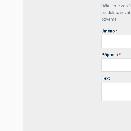
Děkujeme za váš
Výčepní stoly a desky
produktu, neváh
ozveme.
Jméno
*
Příjmení
*
Text
Your website 