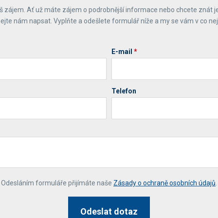
 zájem. Ať už máte zájem o podrobnější informace nebo chcete znát j
ejte nám napsat. Vyplňte a odešlete formulář níže a my se vám v co ne
E-mail
*
Telefon
*
Odesláním formuláře přijímáte naše
Zásady o ochraně osobních údajů
.
Odeslat dotaz