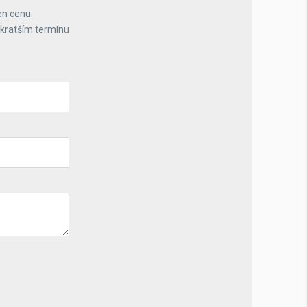
en cenu
jkratším termínu