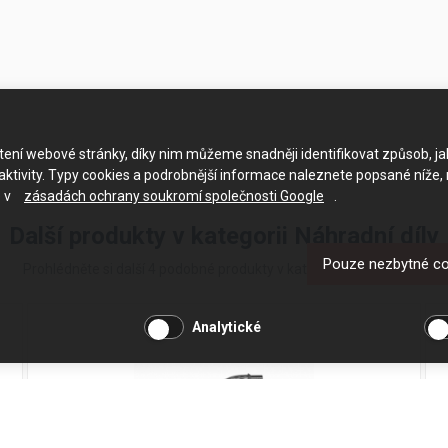
ačtení webové stránky, díky nim můžeme snadněji identifikovat způsob, j
ktivity. Typy cookies a podrobnější informace naleznete popsané níže,
e v
zásadách ochrany soukromí společnosti Google
.
Další produkty v kategorii Náhradní díly
Pouze nezbytné c
Prohlédněte si další 4 podobné produkty v kategorii Náhradní díly
Analytické