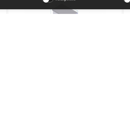
Nerezový stůl ST1
Kód produktu: 17136
Skladem
15 004 Kč
Přidat do košíku
12 400 Kč bez DPH