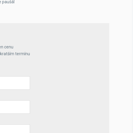
e paušál
en cenu
jkratším termínu