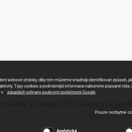
ačtení webové stránky, díky nim můžeme snadněji identifikovat způsob, j
ktivity. Typy cookies a podrobnější informace naleznete popsané níže,
e v
zásadách ochrany soukromí společnosti Google
.
 produkty v kategorii Příslušenství k sod
Pouze nezbytné c
hlédněte si další 4 podobné produkty v kategorii Příslušenství k sodob
Analytické