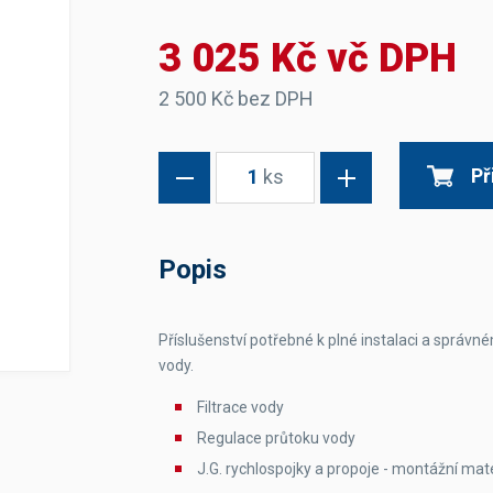
Dávkovače vody
Páky
Sítka
3 025 Kč vč DPH
Transportní vozíky
Hadičky do mlékovek
Nádoby na vodu
Hrnce a pánve
Nádoby na sedlinu
Odkapní mřížky
2 500 Kč bez DPH
Násypky kávy
Př
1
ks
Kuchyňské pomůcky
Popis
Příslušenství potřebné k plné instalaci a sprá
Sanitace
vody.
Sanitační technika
Čistící prostředky
Filtrace vody
Náhradní díly
Regulace průtoku vody
J.G. rychlospojky a propoje - montážní mater