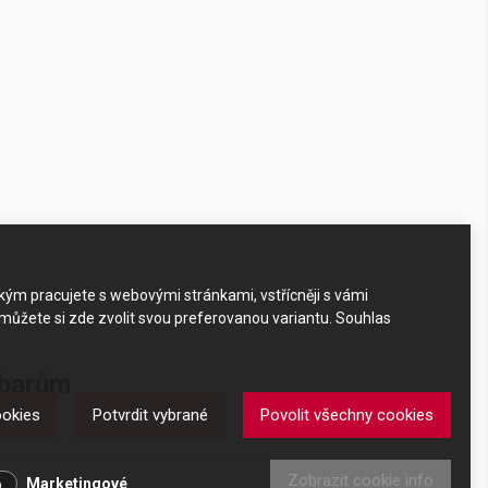
akým pracujete s webovými stránkami, vstřícněji s vámi
 můžete si zde zvolit svou preferovanou variantu. Souhlas
obarům
ookies
Potvrdit vybrané
Povolit všechny cookies
arům
Zobrazit cookie info
Marketingové