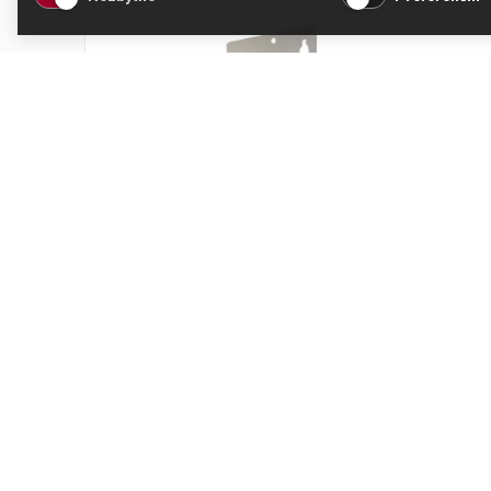
Hlava filtru Refiner CPS
Kód produktu: 00001
Skladem
1 573 Kč
Přidat do košíku
1 300 Kč bez DPH