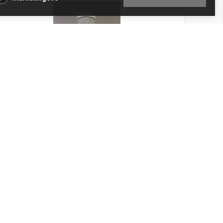
Filtr CESK aktivní uhlí 10"
Kód produktu: 00022
Skladem
956 Kč
Přidat do košíku
790 Kč bez DPH