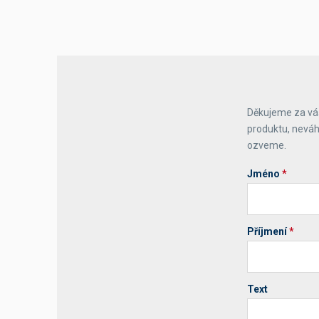
Výčepní stoly a desky
Děkujeme za váš
produktu, neváh
ozveme.
Jméno
*
Příjmení
*
Text