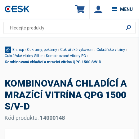
MENU
E-shop
›
Cukrárny, pekárny
›
Cukrářské vybavení
›
Cukrářské vitríny
›
Cukrářské vitríny Silfer
›
Kombinované vitríny PG
›
Kombinovaná chladící a mrazící vitrína QPG 1500 S/V-D
KOMBINOVANÁ CHLADÍCÍ A
MRAZÍCÍ VITRÍNA QPG 1500
S/V-D
Kód produktu:
14000148