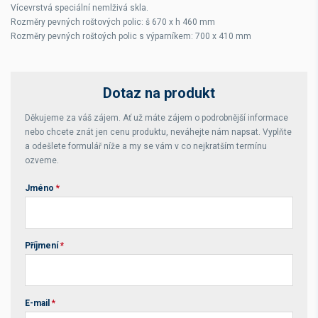
Vícevrstvá speciální nemlživá skla.
Rozměry pevných roštových polic: š 670 x h 460 mm
Rozměry pevných roštoých polic s výparníkem: 700 x 410 mm
Dotaz na produkt
Děkujeme za váš zájem. Ať už máte zájem o podrobnější informace
nebo chcete znát jen cenu produktu, neváhejte nám napsat. Vyplňte
a odešlete formulář níže a my se vám v co nejkratším termínu
ozveme.
Jméno
*
Příjmení
*
E-mail
*