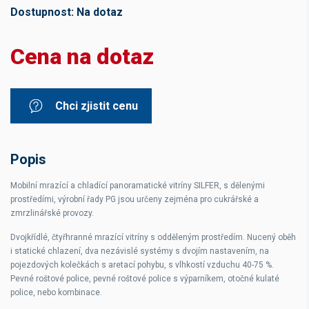
Dostupnost:
Na dotaz
Cena na dotaz
Chci zjistit cenu
Popis
Mobilní mrazící a chladící panoramatické vitríny SILFER, s dělenými
prostředími, výrobní řady PG jsou určeny zejména pro cukrářské a
zmrzlinářské provozy.
Dvojkřídlé, čtyřhranné mrazící vitríny s odděleným prostředím. Nucený oběh
i statické chlazení, dva nezávislé systémy s dvojím nastavením, na
pojezdových kolečkách s aretací pohybu, s vlhkostí vzduchu 40-75 %.
Pevné roštové police, pevné roštové police s výparníkem, otočné kulaté
police, nebo kombinace.