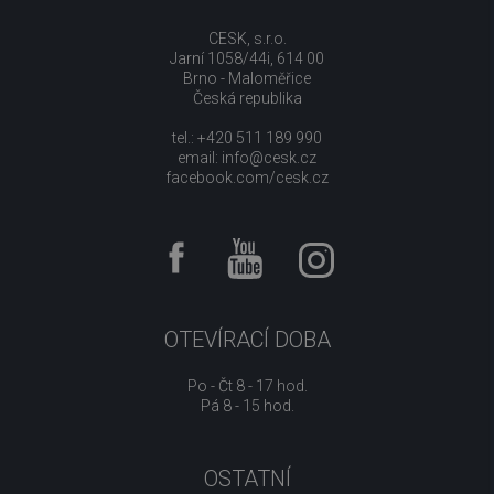
CESK, s.r.o.
Jarní 1058/44i, 614 00
Brno - Maloměřice
Česká republika
tel.: +420 511 189 990
email:
info@cesk.cz
facebook.com/cesk.cz
OTEVÍRACÍ DOBA
Po - Čt 8 - 17 hod.
Pá 8 - 15 hod.
OSTATNÍ