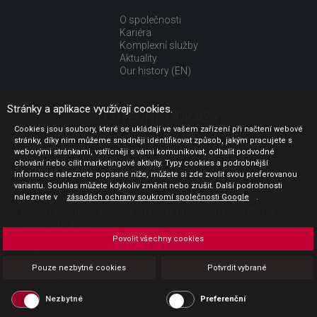
O společnosti
Kariéra
Komplexní služby
Aktuality
Our history (EN)
Stránky a aplikace využívají cookies.
UŽITEČNÉ ODKAZY
Cookies jsou soubory, které se ukládají ve vašem zařízení při načtení webové
stránky, díky nim můžeme snadněji identifikovat způsob, jakým pracujete s
Jak nakupovat
webovými stránkami, vstřícněji s vámi komunikovat, odhalit podvodné
Obchodní podmínky
chování nebo cílit marketingové aktivity. Typy cookies a podrobnější
GDPR - ochrana osobních údajů
informace naleznete popsané níže, můžete si zde zvolit svou preferovanou
Profil zadavatele
variantu. Souhlas můžete kdykoliv změnit nebo zrušit. Další podrobnosti
naleznete v
Sdělení před uzavřením kupní smlouvy pro spotřebitele
zásadách ochrany soukromí společnosti Google
.
Poučení o odstoupení od smlouvy pro spotřebitele dle nař. vl.
č. 363/2013 Sb.
Doprava
Povolit všechny cookies
Platba
Vrácení zboží
Pouze nezbytné cookies
Potvrdit vybrané
Povinná publicita
Nezbytné
Preferenční