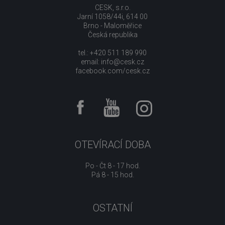
CESK, s.r.o.
Jarní 1058/44i, 614 00
Brno - Maloměřice
Česká republika
tel.: +420 511 189 990
email:
info@cesk.cz
facebook.com/cesk.cz
OTEVÍRACÍ DOBA
Po - Čt 8 - 17 hod.
Pá 8 - 15 hod.
OSTATNÍ