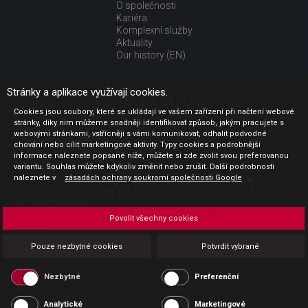
O společnosti
Kariéra
Komplexní služby
Aktuality
Our history (EN)
Stránky a aplikace využívají cookies.
UŽITEČNÉ ODKAZY
Cookies jsou soubory, které se ukládají ve vašem zařízení při načtení webové
stránky, díky nim můžeme snadněji identifikovat způsob, jakým pracujete s
Jak nakupovat
webovými stránkami, vstřícněji s vámi komunikovat, odhalit podvodné
Obchodní podmínky
chování nebo cílit marketingové aktivity. Typy cookies a podrobnější
GDPR - ochrana osobních údajů
informace naleznete popsané níže, můžete si zde zvolit svou preferovanou
Profil zadavatele
variantu. Souhlas můžete kdykoliv změnit nebo zrušit. Další podrobnosti
naleznete v
Sdělení před uzavřením kupní smlouvy pro spotřebitele
zásadách ochrany soukromí společnosti Google
.
Poučení o odstoupení od smlouvy pro spotřebitele dle nař. vl.
č. 363/2013 Sb.
Doprava
Povolit všechny cookies
Platba
Vrácení zboží
Pouze nezbytné cookies
Potvrdit vybrané
Povinná publicita
Nezbytné
Preferenční
Analytické
Marketingové