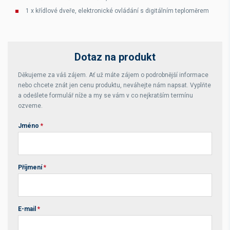
1 x křídlové dveře, elektronické ovládání s digitálním teploměrem
Dotaz na produkt
Děkujeme za váš zájem. Ať už máte zájem o podrobnější informace
nebo chcete znát jen cenu produktu, neváhejte nám napsat. Vyplňte
a odešlete formulář níže a my se vám v co nejkratším termínu
ozveme.
Jméno
*
Příjmení
*
E-mail
*