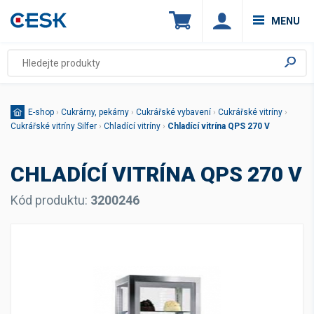
MENU
E-shop
›
Cukrárny, pekárny
›
Cukrářské vybavení
›
Cukrářské vitríny
›
Cukrářské vitríny Silfer
›
Chladící vitríny
›
Chladící vitrína QPS 270 V
CHLADÍCÍ VITRÍNA QPS 270 V
Kód produktu:
3200246