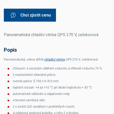
Chci zjistit cenu
Panoramatická chladící vitrína QPS 270 V, celokovová
Popis
Panoramatická, velice štíhlá
chladící vitrína
QPS 270 V, celokovová
chlazení: s nuceným oběhem vzduchu a vlhkostí vzduchu 75 %
3 nastavitelné skleněné police
rozměr police: Š 700 x H 410 mm
teplotní rozsah: +4 až +10 °C při okolní teplotě do + 30 °C
automatické odtávání a odpařování vody
vrstvené nemlživé sklo
2 x svislé LED osvětlení v protilehlých rozích
4 zátěžová směrová kolečka, z toho 2 s brzdou