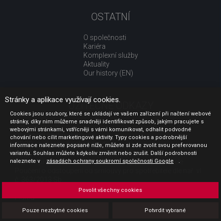
OSTATNÍ
O společnosti
Kariéra
Komplexní služby
Aktuality
Our history (EN)
Stránky a aplikace využívají cookies.
UŽITEČNÉ ODKAZY
Cookies jsou soubory, které se ukládají ve vašem zařízení při načtení webové
stránky, díky nim můžeme snadněji identifikovat způsob, jakým pracujete s
Jak nakupovat
webovými stránkami, vstřícněji s vámi komunikovat, odhalit podvodné
Obchodní podmínky
chování nebo cílit marketingové aktivity. Typy cookies a podrobnější
GDPR - ochrana osobních údajů
informace naleznete popsané níže, můžete si zde zvolit svou preferovanou
Profil zadavatele
variantu. Souhlas můžete kdykoliv změnit nebo zrušit. Další podrobnosti
naleznete v
Sdělení před uzavřením kupní smlouvy pro spotřebitele
zásadách ochrany soukromí společnosti Google
.
Poučení o odstoupení od smlouvy pro spotřebitele dle nař. vl.
č. 363/2013 Sb.
Doprava
Povolit všechny cookies
Platba
Vrácení zboží
Pouze nezbytné cookies
Potvrdit vybrané
Povinná publicita