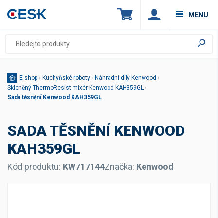
MENU
E-shop
›
Kuchyňské roboty
›
Náhradní díly Kenwood
›
Skleněný ThermoResist mixér Kenwood KAH359GL
›
Sada těsnění Kenwood KAH359GL
SADA TĚSNĚNÍ KENWOOD
KAH359GL
Kód produktu:
KW717144
Značka:
Kenwood