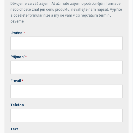
Děkujeme za váš zájem. Ať už máte zájem o podrobnější informace
nebo chcete znát jen cenu produktu, neváhejte nám napsat. Vyplňte
a odešlete formulář níže a my se vám v co nejkratším termínu
ozveme.
Jméno
*
Příjmení
*
E-mail
*
Telefon
Text