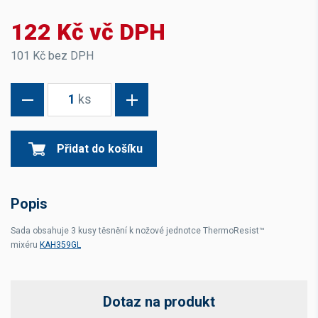
122 Kč vč DPH
101 Kč bez DPH
1
ks
Přidat do košíku
Popis
Sada obsahuje 3 kusy těsnění k nožové jednotce
ThermoResist™
mixéru
KAH359GL
Dotaz na produkt