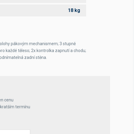
18 kg
 polohy pákovým mechanismem; 3 stupně
ro každé těleso; 2x kontrolka zapnutí a chodu;
 odnímatelná zadní stěna.
en cenu
jkratším termínu