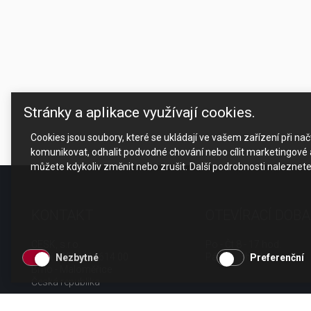
Stránky a aplikace využívají cookies.
Cookies jsou soubory, které se ukládají ve vašem zařízení při n
komunikovat, odhalit podvodné chování nebo cílit marketingové a
můžete kdykoliv změnit nebo zrušit. Další podrobnosti naleznet
KONTAKT
OTEVÍRACÍ DOBA
CESK, s.r.o.
Po - Čt 8 - 17 hod.
Jarní 1058/44i, 614 00
Pá 8 - 15 hod.
Nezbytné
Preferenční
Brno - Maloměřice
Česká republika
tel.: +420 511 189 990