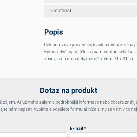
Hmotnost
Popis
Celonerezové provedení; 5 poloh roštu; změna
výkonu; dvě topná tělesa.; samostatné ovládání p
zásuvka na omastek; rozměr roštu : 71 x 31 cm;
Dotaz na produkt
 zájem. Ať už máte zájem o podrobnější informace nebo chcete znát j
ejte nám napsat. Vyplňte a odešlete formulář níže a my se vám v co ne
E-mail
*