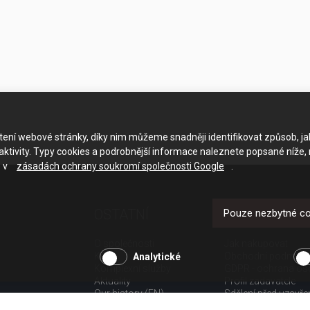
ačtení webové stránky, díky nim můžeme snadněji identifikovat způsob, j
ktivity. Typy cookies a podrobnější informace naleznete popsané níže,
e v
zásadách ochrany soukromí společnosti Google
.
OSTATNÍ
UŽITEČNÉ O
Pouze nezbytné c
O společnosti
Jak nakupovat
Kariéra
Obchodní podmínk
Analytické
Komplexní služby
GDPR - ochrana os
Aktuality
Profil zadavatele
Our history (EN)
Sdělení před uzavř
spotřebitele