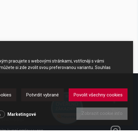
akým pracujete s webovými stránkami, vstřícněji s vámi
 můžete si zde zvolit svou preferovanou variantu. Souhlas
DKAZY
ookies
Potvrdit vybrané
Povolit všechny cookies
Zobrazit cookie info
y
Marketingové
obních údajů
ením kupní smlouvy pro