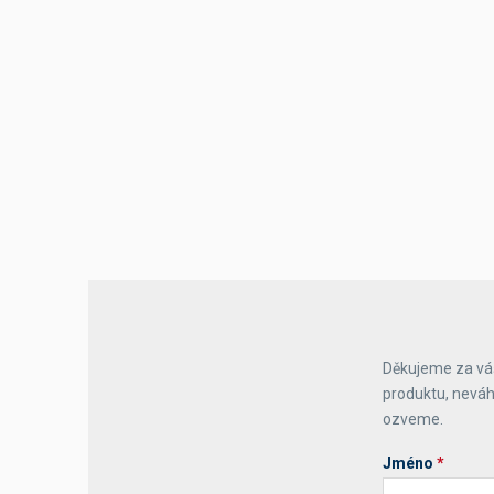
Výčepní stoly a desky
Děkujeme za váš
produktu, neváh
ozveme.
Jméno
*