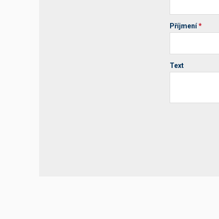
Příjmení
*
Text
Your website 