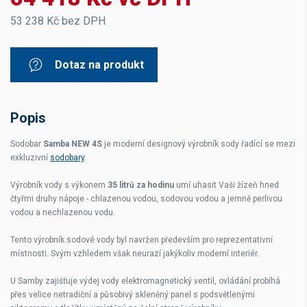
53 238 Kč bez DPH
Dotaz na produkt
Popis
Sodobar
Samba NEW 4S
je moderní designový výrobník sody řadící se mezi
exkluzivní
sodobary
.
Výrobník vody s výkonem
35 litrů za hodinu
umí uhasit Vaši žízeň hned
čtyřmi druhy nápoje - chlazenou vodou, sodovou vodou a jemně perlivou
vodou a nechlazenou vodu.
Tento výrobník sodové vody byl navržen především pro reprezentativní
místnosti. Svým vzhledem však neurazí jakýkoliv moderní interiér.
U Samby zajišťuje výdej vody elektromagnetický ventil, ovládání probíhá
přes velice netradiční a působivý skleněný panel s podsvětlenými