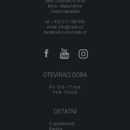
Jarní 1058/44i, 614 00
Brno - Maloměřice
Česká republika
tel.: +420 511 189 990
email:
info@cesk.cz
facebook.com/cesk.cz
OTEVÍRACÍ DOBA
Po - Čt 8 - 17 hod.
Pá 8 - 15 hod.
OSTATNÍ
O společnosti
Kariéra