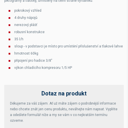
piktogramy a tlačítky, umístěný na čelní straně výrobníku.
pokrokový vzhled
4 druhy nápojů
nerezový plášť
robusní konstrukce
35 l/h
sloup - v podstavci je místo pro umístění příslušenství a tlakové lahve
hmotnost 60kg
připojení pro hadice 3/8"
výkon chladícího kompresoru 1/5 HP
Dotaz na produkt
Děkujeme za váš zájem. Ať už máte zájem o podrobnější informace
nebo chcete znát jen cenu produktu, neváhejte nám napsat. Vyplňte
a odešlete formulář níže a my se vám v co nejkratším termínu
ozveme.