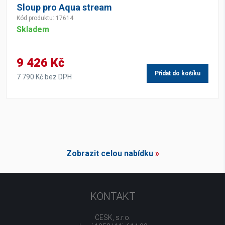
Sloup pro Aqua stream
Kód produktu: 17614
Skladem
9 426 Kč
Přidat do košíku
7 790 Kč bez DPH
Zobrazit celou nabídku
»
KONTAKT
CESK, s.r.o.