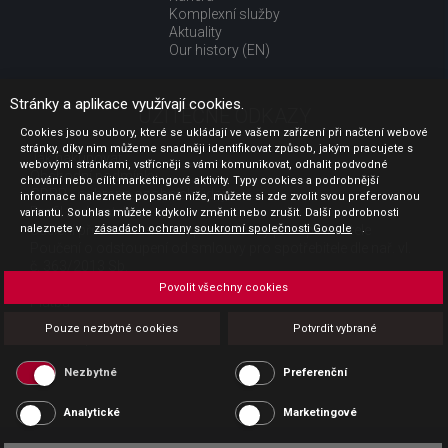
Komplexní služby
Aktuality
Our history (EN)
Stránky a aplikace využívají cookies.
UŽITEČNÉ ODKAZY
Cookies jsou soubory, které se ukládají ve vašem zařízení při načtení webové
stránky, díky nim můžeme snadněji identifikovat způsob, jakým pracujete s
Jak nakupovat
webovými stránkami, vstřícněji s vámi komunikovat, odhalit podvodné
Obchodní podmínky
chování nebo cílit marketingové aktivity. Typy cookies a podrobnější
GDPR - ochrana osobních údajů
informace naleznete popsané níže, můžete si zde zvolit svou preferovanou
Profil zadavatele
variantu. Souhlas můžete kdykoliv změnit nebo zrušit. Další podrobnosti
naleznete v
Sdělení před uzavřením kupní smlouvy pro spotřebitele
zásadách ochrany soukromí společnosti Google
.
Poučení o odstoupení od smlouvy pro spotřebitele dle nař. vl.
č. 363/2013 Sb.
Doprava
Povolit všechny cookies
Platba
Vrácení zboží
Pouze nezbytné cookies
Potvrdit vybrané
Povinná publicita
Nezbytné
Preferenční
Analytické
Marketingové