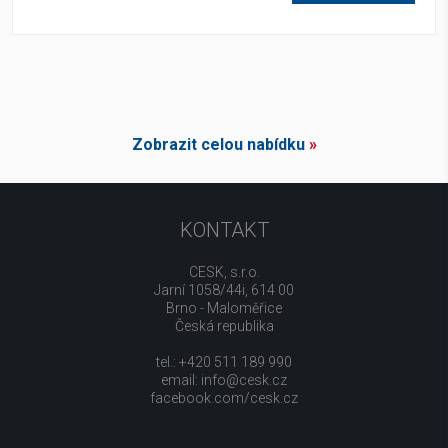
Zobrazit celou nabídku
»
KONTAKT
CESK, s.r.o.
Jarní 1058/44i, 614 00
Brno - Maloměřice
Česká republika
tel.: +420 511 189 990
email:
info@cesk.cz
facebook.com/cesk.cz