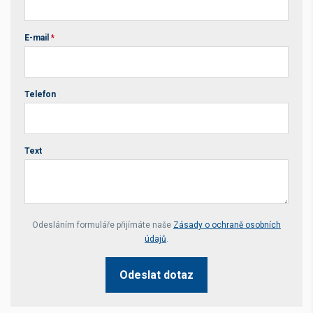
E-mail
*
Telefon
Text
Your website *
Odesláním formuláře přijímáte naše
Zásady o ochraně osobních
údajů
.
Odeslat dotaz