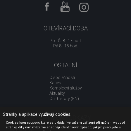
OTEVÍRACÍ DOBA
Po - Čt 8 - 17 hod.
Pá 8 - 15 hod.
OSTATNÍ
O společnosti
Kariéra
Komplexní služby
Aktuality
Our history (EN)
Stránky a aplikace využívají cookies.
UŽITEČNÉ ODKAZY
Cookies jsou soubory, které se ukládají ve vašem zařízení při načtení webové
stránky, díky nim můžeme snadněji identifikovat způsob, jakým pracujete s
Jak nakupovat