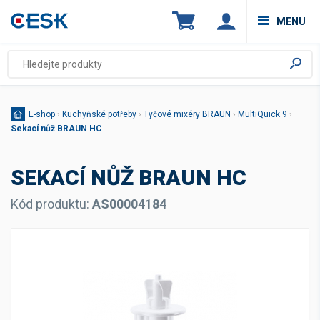
MENU
E-shop
›
Kuchyňské potřeby
›
Tyčové mixéry BRAUN
›
MultiQuick 9
›
Sekací nůž BRAUN HC
SEKACÍ NŮŽ BRAUN HC
Kód produktu:
AS00004184