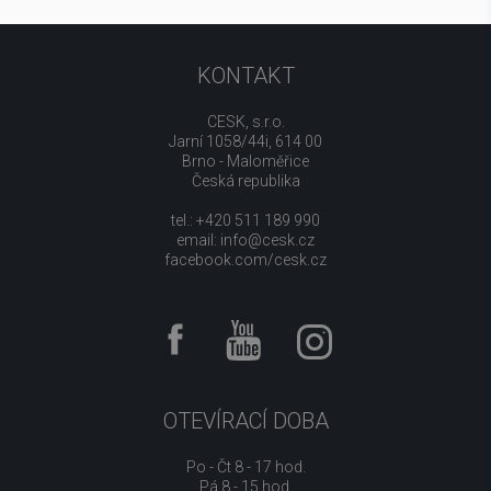
KONTAKT
CESK, s.r.o.
Jarní 1058/44i, 614 00
Brno - Maloměřice
Česká republika
tel.: +420 511 189 990
email:
info@cesk.cz
facebook.com/cesk.cz
OTEVÍRACÍ DOBA
Po - Čt 8 - 17 hod.
Pá 8 - 15 hod.