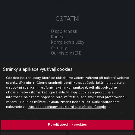
OSTATNÍ
O společnosti
Kariéra
Komplexní služby
Aktuality
Our history (EN)
Stránky a aplikace využívají cookies.
UŽITEČNÉ ODKAZY
Cookies jsou soubory, které se ukládají ve vašem zařízení při načtení webové
stránky, díky nim můžeme snadněji identifikovat způsob, jakým pracujete s
Jak nakupovat
webovými stránkami, vstřícněji s vámi komunikovat, odhalit podvodné
Obchodní podmínky
chování nebo cílit marketingové aktivity. Typy cookies a podrobnější
GDPR - ochrana osobních údajů
informace naleznete popsané níže, můžete si zde zvolit svou preferovanou
Profil zadavatele
variantu. Souhlas můžete kdykoliv změnit nebo zrušit. Další podrobnosti
naleznete v
Sdělení před uzavřením kupní smlouvy pro spotřebitele
zásadách ochrany soukromí společnosti Google
.
Poučení o odstoupení od smlouvy pro spotřebitele dle nař. vl.
č. 363/2013 Sb.
Doprava
Povolit všechny cookies
Platba
Vrácení zboží