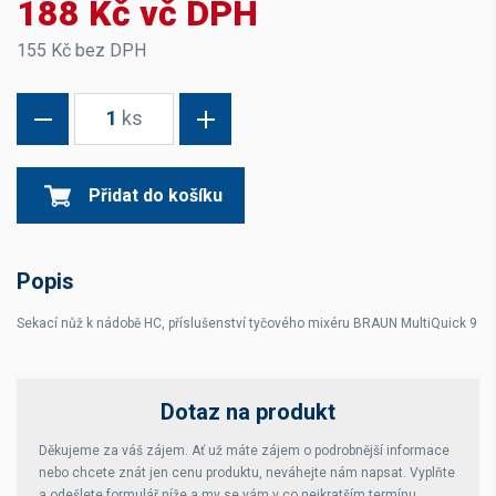
188 Kč vč DPH
155 Kč bez DPH
1
ks
Přidat do košíku
Popis
Sekací nůž k nádobě HC, příslušenství tyčového mixéru BRAUN MultiQuick 9
Dotaz na produkt
Děkujeme za váš zájem. Ať už máte zájem o podrobnější informace
nebo chcete znát jen cenu produktu, neváhejte nám napsat. Vyplňte
a odešlete formulář níže a my se vám v co nejkratším termínu