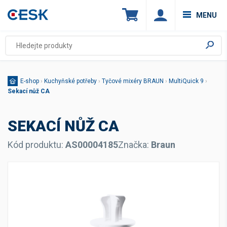
MENU
E-shop
›
Kuchyňské potřeby
›
Tyčové mixéry BRAUN
›
MultiQuick 9
›
Sekací nůž CA
SEKACÍ NŮŽ CA
Kód produktu:
AS00004185
Značka:
Braun