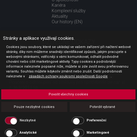
Kariéra
Komplexní služby
Aktuality
Our history (EN)
Stránky a aplikace využívají cookies.
UŽITEČNÉ ODKAZY
Cookies jsou soubory, které se ukládají ve vašem zařízení při načtení webové
stránky, díky nim můžeme snadněji identifikovat způsob, jakým pracujete s
Jak nakupovat
webovými stránkami, vstřícněji s vámi komunikovat, odhalit podvodné
Obchodní podmínky
chování nebo cílit marketingové aktivity. Typy cookies a podrobnější
GDPR - ochrana osobních údajů
informace naleznete popsané níže, můžete si zde zvolit svou preferovanou
Profil zadavatele
variantu. Souhlas můžete kdykoliv změnit nebo zrušit. Další podrobnosti
naleznete v
Sdělení před uzavřením kupní smlouvy pro spotřebitele
zásadách ochrany soukromí společnosti Google
.
Poučení o odstoupení od smlouvy pro spotřebitele dle nař. vl.
č. 363/2013 Sb.
Doprava
Povolit všechny cookies
Platba
Vrácení zboží
Pouze nezbytné cookies
Potvrdit vybrané
Povinná publicita
Nezbytné
Preferenční
Analytické
Marketingové