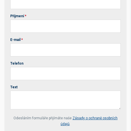
Příjmení
*
E-mail
*
Telefon
Text
Your website *
Odesláním formuláře přijímáte naše
Zásady o ochraně osobních
údajů
.