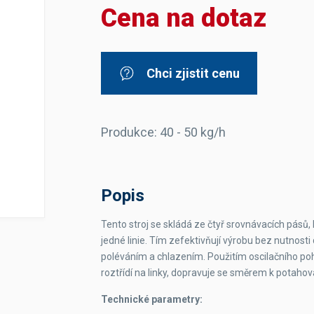
Cena na dotaz
Dávkovače vody
Páky
Sítka
Transportní vozíky
Hadičky do mlékovek
Nádoby na vodu
Hrnce a pánve
Nádoby na sedlinu
Odkapní mřížky
Chci zjistit cenu
Násypky kávy
Kuchyňské pomůcky
Produkce: 40 - 50 kg/h
Popis
Sanitace
Tento stroj se skládá ze čtyř srovnávacích pásů,
jedné linie. Tím zefektivňují výrobu bez nutnost
Sanitační technika
Čistící prostředky
poléváním a chlazením. Použitím oscilačního poh
Náhradní díly
roztřídí na linky, dopravuje se směrem k potahov
Technické parametry: