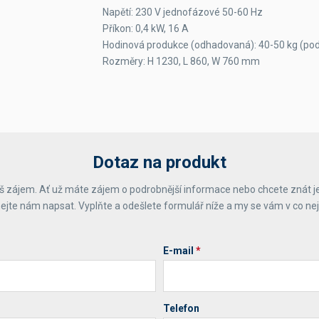
Napětí: 230 V jednofázové 50-60 Hz
Příkon: 0,4 kW, 16 A
Hodinová produkce (odhadovaná): 40-50 kg (po
Rozměry: H 1230, L 860, W 760 mm
Dotaz na produkt
 zájem. Ať už máte zájem o podrobnější informace nebo chcete znát j
ejte nám napsat. Vyplňte a odešlete formulář níže a my se vám v co ne
E-mail
*
Telefon