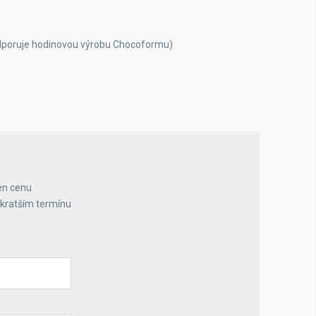
dporuje hodinovou výrobu Chocoformu)
en cenu
jkratším termínu