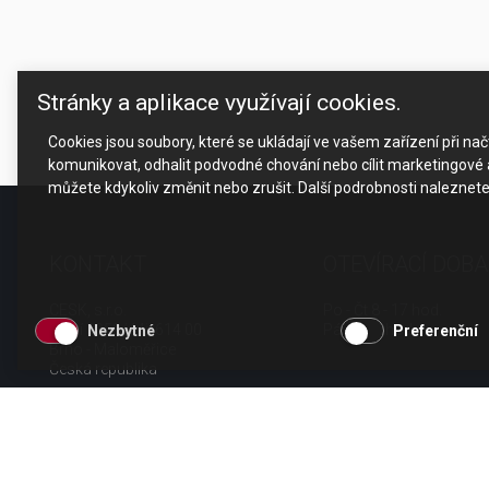
Stránky a aplikace využívají cookies.
Cookies jsou soubory, které se ukládají ve vašem zařízení při n
komunikovat, odhalit podvodné chování nebo cílit marketingové a
můžete kdykoliv změnit nebo zrušit. Další podrobnosti naleznet
KONTAKT
OTEVÍRACÍ DOBA
CESK, s.r.o.
Po - Čt 8 - 17 hod.
Jarní 1058/44i, 614 00
Pá 8 - 15 hod.
Nezbytné
Preferenční
Brno - Maloměřice
Česká republika
tel.: +420 511 189 990
email:
info@cesk.cz
facebook.com/cesk.cz