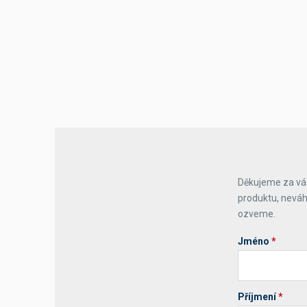
Výčepní stoly a desky
Děkujeme za váš
produktu, neváh
ozveme.
Jméno
*
Příjmení
*