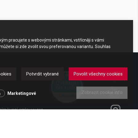
akým pracujete s webovými stránkami, vstřícněji s vámi
 můžete si zde zvolit svou preferovanou variantu. Souhlas
DKAZY
ookies
Potvrdit vybrané
Povolit všechny cookies
Zobrazit cookie info
y
Marketingové
obních údajů
ením kupní smlouvy pro
ení od smlouvy pro
 vl. č. 363/2013 Sb.