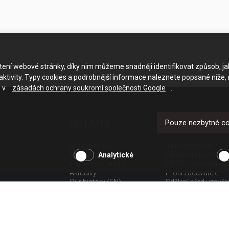
ačtení webové stránky, díky nim můžeme snadněji identifikovat způsob, j
ktivity. Typy cookies a podrobnější informace naleznete popsané níže,
e v
zásadách ochrany soukromí společnosti Google
.
OSTATNÍ
UŽITEČNÉ O
Pouze nezbytné c
O společnosti
Jak nakupovat
Kariéra
Obchodní podmínk
Analytické
Komplexní služby
GDPR - ochrana os
Aktuality
Profil zadavatele
Our history (EN)
Sdělení před uzavř
spotřebitele
Poučení o odstoup
spotřebitele dle nař.
Doprava
Platba