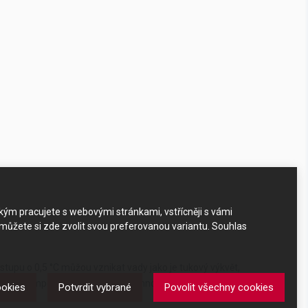
akým pracujete s webovými stránkami, vstřícněji s vámi
 můžete si zde zvolit svou preferovanou variantu. Souhlas
stupu o 0,5 °C můžou vznikat vady jako je tukový výkvět,
 můžete temperovat jen omezené množství čokolády a
ookies
Potvrdit vybrané
Povolit všechny cookies