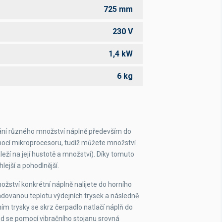
725 mm
230 V
1,4 kW
6 kg
vání různého množství náplně především do
mocí mikroprocesoru, tudíž můžete množství
eží na její hustotě a množství). Díky tomuto
lejší a pohodlnější.
žství konkrétní náplně nalijete do horního
žadovanou teplotu výdejních trysek a následně
ěním trysky se skrz čerpadlo natlačí náplň do
d se pomocí vibračního stojanu srovná