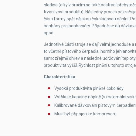
hladina (díky vibracím se také odstraní přebyteč
trvanlivost produktu). Následný proces pokraču
části formy opět nějakou čokoládovou náplní. P
bonbóny pro bonboniéry. Případně se dá dávkovat
apod.
Jednotlivé části stroje se dají velmi jednoduše a 
to včetně pístového čerpadla, horního jehlanovit
samozřejmě ohřev a následné udržování teploty.
produktivita vyšší. Rychlost plnění u tohoto stro
Charakteristika:
Vysoká produktivita plněné čokolády
Vstřikuje kapalné náplně (s maximální visk
Kalibrované dávkování pístovým čerpadle
Musí být připojen ke kompresoru