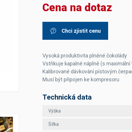
Cena na dotaz
Dávkovače vody
Páky
Sítka
Transportní vozíky
Hadičky do mlékovek
Nádoby na vodu
Hrnce a pánve
Nádoby na sedlinu
Odkapní mřížky
Chci zjistit cenu
Násypky kávy
Kuchyňské pomůcky
Vysoká produktivita plněné čokolády
Vstřikuje kapalné náplně (s maximální 
Kalibrované dávkování pístovým čerp
Musí být připojen ke kompresoru
Sanitace
Technická data
Sanitační technika
Čistící prostředky
Výška
Náhradní díly
Šířka