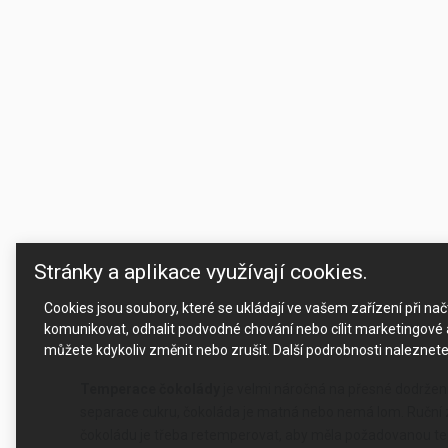
Stránky a aplikace využívají cookies.
Cookies jsou soubory, které se ukládají ve vašem zařízení při n
komunikovat, odhalit podvodné chování nebo cílit marketingové a
můžete kdykoliv změnit nebo zrušit. Další podrobnosti naleznet
Temperace čokolády
je velmi náročná na přesné dodržení 
separace cukru, čokoláda je matná nebo nemá lom. Ruční z
čokoládu je třeba retemperovat, aby měla požadovanou te