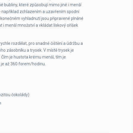
né bubliny, které způsobují mimo jiné i menší
je například zchlazením a uzavřením spodní
o konečném vyhladnutí jsou připravené plněné
 i menší množství a vkládat lískový oříšek
rychle rozdělat, pro snadné čištění a údržbu a
ého zásobníku a trysek. V místě trysek je
 Čím je hustota krému menší, tím je
je je až 360 forem/hodinu.
ozitou čokolády)
m