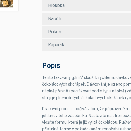
Hloubka
Napětí
Příkon
Kapacita
Popis
Tento takzvaný „plnič“ slouží k rychlému dávko
čokoládových skořápek. Dávkování je řízeno po
náplně přesně specifikovat podle typu náplně (zál
stroji je plnění dutých čokoládových skořápek rych
Pracovní proces spočívá v tom, že připravené mno
jehlanovitého zásobníku. Nastavíte na stroji po
vložíte formu, která je již vylitá čokoládou. Pušt
příslušné formy v požadovaném množství a ihne