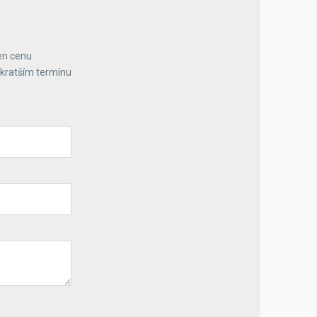
en cenu
jkratším termínu