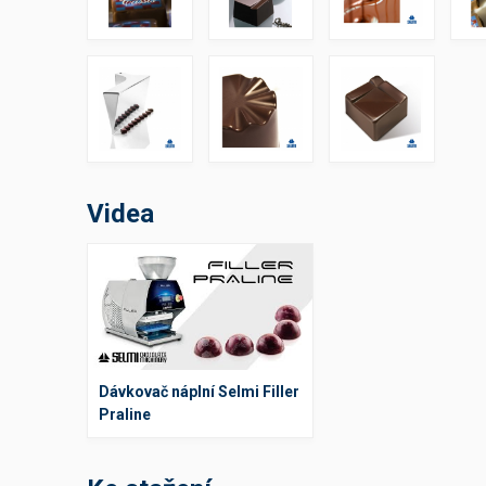
Výčepní stoly a desky
Videa
Dávkovač náplní Selmi Filler
Praline