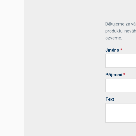
Děkujeme za váš
produktu, neváh
ozveme.
Jméno
*
Příjmení
*
Text
Your website 