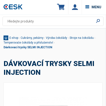
MENU
E-shop
›
Cukrárny, pekárny
›
Výroba čokolády
›
Stroje na čokoládu
›
Temperovače čokolády a příslušenství
›
Dávkovací trysky SELMI INJECTION
DÁVKOVACÍ TRYSKY SELMI
INJECTION