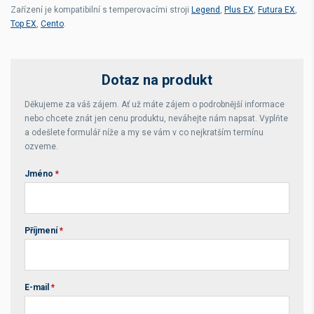
Zařízení je kompatibilní s temperovacími stroji
Legend
,
Plus EX
,
Futura EX
,
Top EX
,
Cento
.
Dotaz na produkt
Děkujeme za váš zájem. Ať už máte zájem o podrobnější informace
nebo chcete znát jen cenu produktu, neváhejte nám napsat. Vyplňte
a odešlete formulář níže a my se vám v co nejkratším termínu
ozveme.
Jméno
*
Příjmení
*
E-mail
*