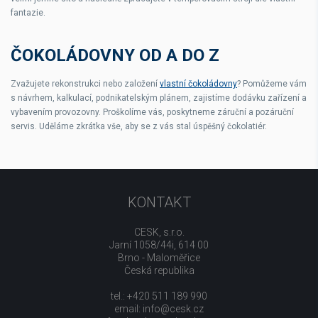
fantazie.
ČOKOLÁDOVNY OD A DO Z
Zvažujete rekonstrukci nebo založení
vlastní čokoládovny
? Pomůžeme vám
s návrhem, kalkulací, podnikatelským plánem, zajistíme dodávku zařízení a
vybavením provozovny. Proškolíme vás, poskytneme záruční a pozáruční
servis. Uděláme zkrátka vše, aby se z vás stal úspěšný čokolatiér.
KONTAKT
CESK, s.r.o.
Jarní 1058/44i, 614 00
Brno - Maloměřice
Česká republika
tel.: +420 511 189 990
email:
info@cesk.cz