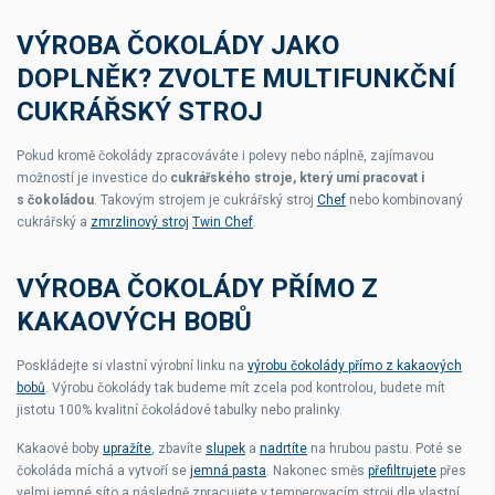
VÝROBA ČOKOLÁDY JAKO
DOPLNĚK? ZVOLTE MULTIFUNKČNÍ
CUKRÁŘSKÝ STROJ
Pokud kromě čokolády zpracováváte i polevy nebo náplně, zajímavou
možností je investice do
cukrářského stroje, který umí pracovat i
s čokoládou
. Takovým strojem je cukrářský stroj
Chef
nebo kombinovaný
cukrářský a
zmrzlinový stroj
Twin Chef
.
VÝROBA ČOKOLÁDY PŘÍMO Z
KAKAOVÝCH BOBŮ
Poskládejte si vlastní výrobní linku na
výrobu čokolády přímo z kakaových
bobů
. Výrobu čokolády tak budeme mít zcela pod kontrolou, budete mít
jistotu 100% kvalitní čokoládové tabulky nebo pralinky.
Kakaové boby
upražíte
, zbavíte
slupek
a
nadrtíte
na hrubou pastu. Poté se
čokoláda míchá a vytvoří se
jemná pasta
. Nakonec směs
přefiltrujete
přes
velmi jemné síto a následně zpracujete v temperovacím stroji dle vlastní