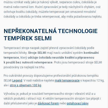
můžou vznikat vady jako je tukový výkvět, separace cukru, čokoláda je
matná nebo nemá lom. Ruční zpracování je tedy náchylné k chybám, což
ovlivňuje kvalitu čokolády, můžete temperovat jen omezené množství
čokolády a čokoládu je třeba retemperovat, aby měla požadovanou teplotu.
NEPŘEKONATELNÁ TECHNOLOGIE
TEMPÍREK SELMI
Temperovací stroje naopak zajistí přesné zpracování čokolády podle
temperační křivky.
Stroje SELMI
mají navíc unikátní systém
kontinuální
temperace
, který
udržuje čokoládu neustále kvalitní a připravenou
k použití bez nutnosti retemperace
. Proto jsou temperovací stroje SELMI
považovány za nejlepší na trhu.
Pro cukrářské provozy doporučujeme profesionální průtokovou tempírku
SELMI
Legend
. V naší nabídce najdete
malé temperovače
s kapacitou 12 kg,
ale i
stroj s objemem 100 kg
.
Výhodou je, pokud je součástí temperovacího stroje i vibrační stůl a u
větších produktů i stírací nůž. K větším temperovacím strojům lze připojit i
další příslušenství jako je
dávkovač forem
nebo
potahovací pásy
.