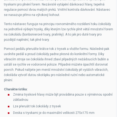
tryskami pro plnění forem. Nezávislé vytápění dávkovací hlavy, tepelná
regulace pomocí dvou malých prvků. Vnitřní kontrola dávkování. Nástavec
se nasazuje přímo na výtokový kohout.
Tento nástavec funguje na principu rovnoměrného rozdělení toku čokolády
na jednotlivé výdejní trysky, díky kterým lze rychle plnit větší množství forem
na čokoládu (bonbonierové tvary, pralinky). A to jak pro duté tvary pro
pozdější naplnění, tak plné tvary.
Pomocí pedálu přerušíte krátce tok z trysek a vložíte formu. Následně pak
uvolníte pedál a proud čokolády padne přesně do konkrétní formy. Díky
vibracím stroje se čokoláda ihned zbaví případných nežádoucích bublin a
ustálí se rychle ve vodorovné poloze. Případně můžete špachtlí dorovnat
povrch. Pokud nalijete jen menší množství čokolády při vyšších vibracích,
čokoláda vytvoří dutou skořápku pro následné ruční nebo automatické
plnění.
Charakteristika:
Změna tryskové hlavy může být prováděna pouze s výměnnou spodní
základnou
Lze přerušit tok čokolády z trysek
Deska s tryskami je do maximální velikosti 275x175 mm