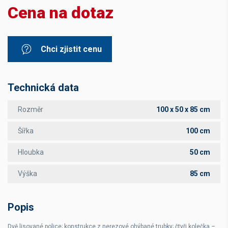
Cena na dotaz
Chci zjistit cenu
Technická data
Rozměr
100 x 50 x 85 cm
Šířka
100 cm
Hloubka
50 cm
Výška
85 cm
Popis
Dvě lisované police; konstrukce z nerezové ohýbané trubky; čtyři kolečka –