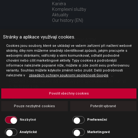
Kariéra
Komplexní služby
Aktuality
Our history (EN)
Stránky a aplikace využívají cookies.
UŽITEČNÉ ODKAZY
Cookies jsou soubory, které se ukládají ve vašem zařízení při načtení webové
stránky, díky nim můžeme snadněji identifikovat způsob, jakým pracujete s
Jak nakupovat
webovými stránkami, vstřícněji s vámi komunikovat, odhalit podvodné
Obchodní podmínky
chování nebo cílit marketingové aktivity. Typy cookies a podrobnější
GDPR - ochrana osobních údajů
informace naleznete popsané níže, můžete si zde zvolit svou preferovanou
Profil zadavatele
variantu. Souhlas můžete kdykoliv změnit nebo zrušit. Další podrobnosti
naleznete v
Sdělení před uzavřením kupní smlouvy pro spotřebitele
zásadách ochrany soukromí společnosti Google
.
Poučení o odstoupení od smlouvy pro spotřebitele dle nař. vl.
č. 363/2013 Sb.
Doprava
Povolit všechny cookies
Platba
Vrácení zboží
Pouze nezbytné cookies
Potvrdit vybrané
Povinná publicita
Nezbytné
Preferenční
Analytické
Marketingové