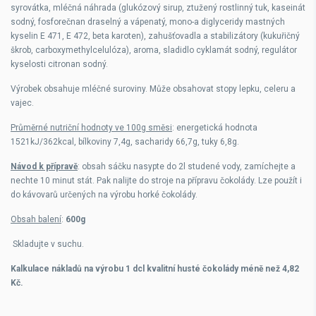
syrovátka, mléčná náhrada (glukózový sirup, ztužený rostlinný tuk, kaseinát
sodný, fosforečnan draselný a vápenatý, mono-a diglyceridy mastných
kyselin E 471, E 472, beta karoten), zahušťovadla a stabilizátory (kukuřičný
škrob, carboxymethylcelulóza), aroma, sladidlo cyklamát sodný, regulátor
kyselosti citronan sodný.
Výrobek obsahuje mléčné suroviny. Může obsahovat stopy lepku, celeru a
vajec.
Průměrné nutriční hodnoty ve 100g směsi
: energetická hodnota
1521kJ/362kcal, bílkoviny 7,4g, sacharidy 66,7g, tuky 6,8g.
Návod k přípravě
: obsah sáčku nasypte do 2l studené vody, zamíchejte a
nechte 10 minut stát. Pak nalijte do stroje na přípravu čokolády. Lze použít i
do kávovarů určených na výrobu horké čokolády.
Obsah balení
:
600g
Skladujte v suchu.
Kalkulace nákladů na výrobu 1 dcl kvalitní husté čokolády méně než 4,82
Kč.