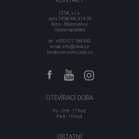
KONTAKT
CESK, s.r.o.
Jarní 1058/44i, 614 00
Brno - Maloměřice
Česká republika
tel.: +420 511 189 990
email:
info@cesk.cz
facebook.com/cesk.cz
OTEVÍRACÍ DOBA
Po - Čt 8 - 17 hod.
Pá 8 - 15 hod.
OSTATNÍ