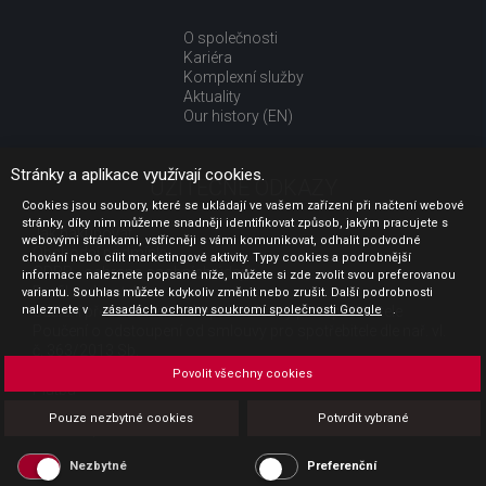
O společnosti
Kariéra
Komplexní služby
Aktuality
Our history (EN)
Stránky a aplikace využívají cookies.
UŽITEČNÉ ODKAZY
Cookies jsou soubory, které se ukládají ve vašem zařízení při načtení webové
stránky, díky nim můžeme snadněji identifikovat způsob, jakým pracujete s
Jak nakupovat
webovými stránkami, vstřícněji s vámi komunikovat, odhalit podvodné
Obchodní podmínky
chování nebo cílit marketingové aktivity. Typy cookies a podrobnější
GDPR - ochrana osobních údajů
informace naleznete popsané níže, můžete si zde zvolit svou preferovanou
Profil zadavatele
variantu. Souhlas můžete kdykoliv změnit nebo zrušit. Další podrobnosti
naleznete v
Sdělení před uzavřením kupní smlouvy pro spotřebitele
zásadách ochrany soukromí společnosti Google
.
Poučení o odstoupení od smlouvy pro spotřebitele dle nař. vl.
č. 363/2013 Sb.
Doprava
Povolit všechny cookies
Platba
Vrácení zboží
Pouze nezbytné cookies
Potvrdit vybrané
Povinná publicita
Nezbytné
Preferenční