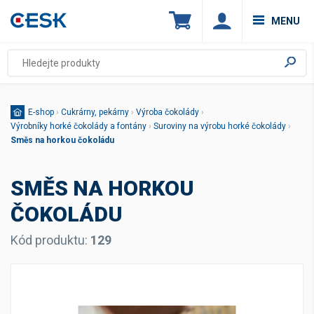
MENU
E-shop
›
Cukrárny, pekárny
›
Výroba čokolády
›
Výrobníky horké čokolády a fontány
›
Suroviny na výrobu horké čokolády
›
Směs na horkou čokoládu
SMĚS NA HORKOU
ČOKOLÁDU
Kód produktu:
129