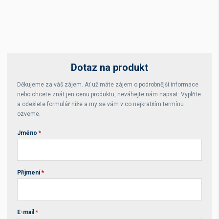
Dotaz na produkt
Děkujeme za váš zájem. Ať už máte zájem o podrobnější informace
nebo chcete znát jen cenu produktu, neváhejte nám napsat. Vyplňte
a odešlete formulář níže a my se vám v co nejkratším termínu
ozveme.
Jméno
*
Příjmení
*
E-mail
*