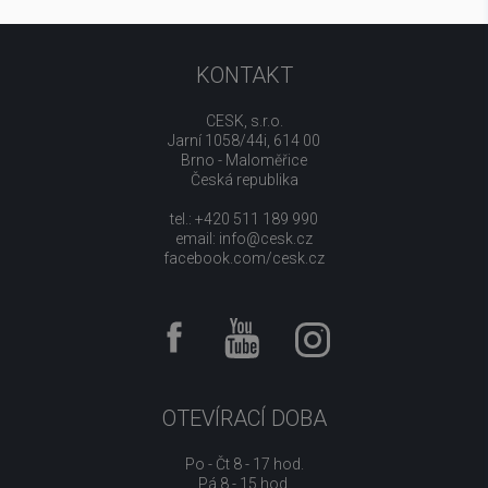
KONTAKT
CESK, s.r.o.
Jarní 1058/44i, 614 00
Brno - Maloměřice
Česká republika
tel.: +420 511 189 990
email:
info@cesk.cz
facebook.com/cesk.cz
OTEVÍRACÍ DOBA
Po - Čt 8 - 17 hod.
Pá 8 - 15 hod.