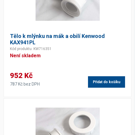
Tělo k mlýnku na mák a obilí Kenwood
KAX941PL
Kód produktu: KW716351
Není skladem
952 Kč
Přidat do košíku
787 Kč bez DPH