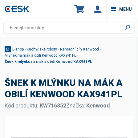
MENU
E-shop
›
Kuchyňské roboty
›
Náhradní díly Kenwood
›
Mlýnek na mák a obilí Kenwood KAX941PL
›
Šnek k mlýnku na mák a obilí Kenwood KAX941PL
ŠNEK K MLÝNKU NA MÁK A
OBILÍ KENWOOD KAX941PL
Kód produktu:
KW716352
Značka:
Kenwood