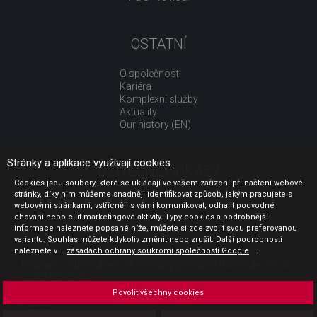
OSTATNÍ
O společnosti
Kariéra
Komplexní služby
Aktuality
Our history (EN)
Stránky a aplikace využívají cookies.
UŽITEČNÉ ODKAZY
Cookies jsou soubory, které se ukládají ve vašem zařízení při načtení webové
stránky, díky nim můžeme snadněji identifikovat způsob, jakým pracujete s
Jak nakupovat
webovými stránkami, vstřícněji s vámi komunikovat, odhalit podvodné
Obchodní podmínky
chování nebo cílit marketingové aktivity. Typy cookies a podrobnější
GDPR - ochrana osobních údajů
informace naleznete popsané níže, můžete si zde zvolit svou preferovanou
Profil zadavatele
variantu. Souhlas můžete kdykoliv změnit nebo zrušit. Další podrobnosti
naleznete v
Sdělení před uzavřením kupní smlouvy pro spotřebitele
zásadách ochrany soukromí společnosti Google
.
Poučení o odstoupení od smlouvy pro spotřebitele dle nař. vl.
č. 363/2013 Sb.
Doprava
Povolit všechny cookies
Platba
Vrácení zboží