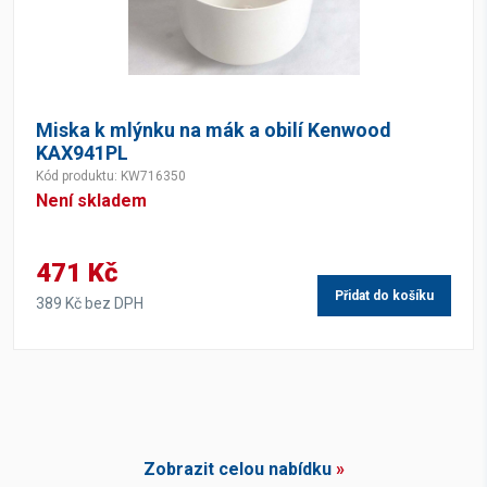
Miska k mlýnku na mák a obilí Kenwood
KAX941PL
Kód produktu: KW716350
Není skladem
471 Kč
Přidat do košíku
389 Kč bez DPH
Zobrazit celou nabídku
»