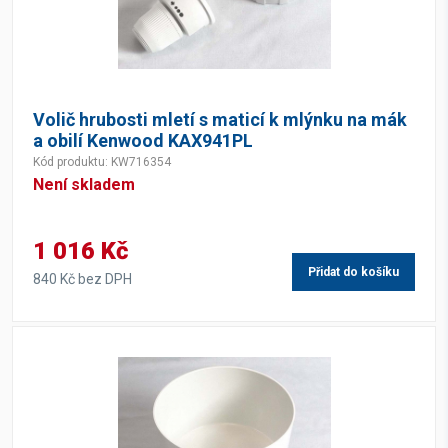
Volič hrubosti mletí s maticí k mlýnku na mák
a obilí Kenwood KAX941PL
Kód produktu: KW716354
Není skladem
1 016 Kč
Přidat do košíku
840 Kč bez DPH