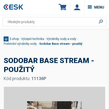
MENU
E-shop
›
Výčepní technika
›
Výrobníky sody a vody
›
Podstolní výrobníky sody
›
Sodobar Base stream - použitý
SODOBAR BASE STREAM -
POUŽITÝ
Kód produktu:
11136P