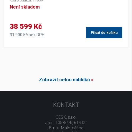
Kód produktu: 11039
Není skladem
38 599 Kč
Přidat do košíku
31 900 Kč bez DPH
Zobrazit celou nabídku
»
KONTAKT
CESK, s.r.o.
Jarní 1058/44i, 614 00
Brno - Maloměřice