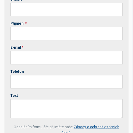
Příjmení
*
E-mail
*
Telefon
Text
Your website *
Odesláním formuláře přijímáte naše
Zásady o ochraně osobních