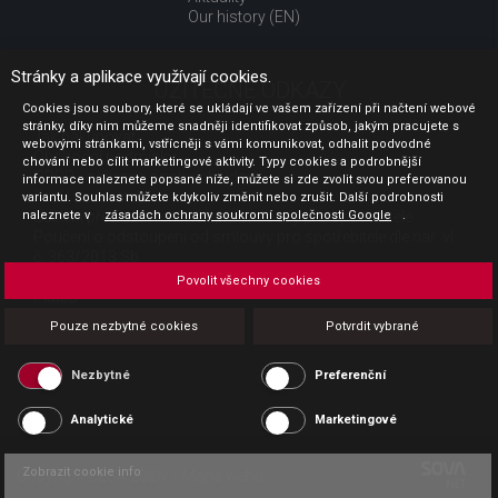
Our history (EN)
Stránky a aplikace využívají cookies.
UŽITEČNÉ ODKAZY
Cookies jsou soubory, které se ukládají ve vašem zařízení při načtení webové
stránky, díky nim můžeme snadněji identifikovat způsob, jakým pracujete s
Jak nakupovat
webovými stránkami, vstřícněji s vámi komunikovat, odhalit podvodné
Obchodní podmínky
chování nebo cílit marketingové aktivity. Typy cookies a podrobnější
GDPR - ochrana osobních údajů
informace naleznete popsané níže, můžete si zde zvolit svou preferovanou
Profil zadavatele
variantu. Souhlas můžete kdykoliv změnit nebo zrušit. Další podrobnosti
naleznete v
Sdělení před uzavřením kupní smlouvy pro spotřebitele
zásadách ochrany soukromí společnosti Google
.
Poučení o odstoupení od smlouvy pro spotřebitele dle nař. vl.
č. 363/2013 Sb.
Doprava
Povolit všechny cookies
Platba
Vrácení zboží
Pouze nezbytné cookies
Potvrdit vybrané
Povinná publicita
Nezbytné
Preferenční
Analytické
Marketingové
Zobrazit cookie info
Copyright CESK 2026 |
Mapa webu