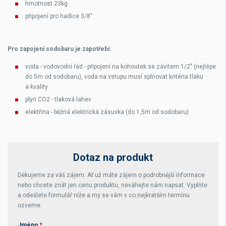
hmotnost 23kg
připojení pro hadice 3/8"
Pro zapojení sodobaru je zapotřebí:
voda - vodovodní řád - připojení na kohoutek se závitem 1/2" (nejlépe
do 5m od sodobaru), voda na vstupu musí splňovat kritéria tlaku
a kvality
plyn CO2 - tlaková lahev
elektřina - běžná elektrická zásuvka (do 1,5m od sodobaru)
Dotaz na produkt
Děkujeme za váš zájem. Ať už máte zájem o podrobnější informace
nebo chcete znát jen cenu produktu, neváhejte nám napsat. Vyplňte
a odešlete formulář níže a my se vám v co nejkratším termínu
ozveme.
Jméno
*