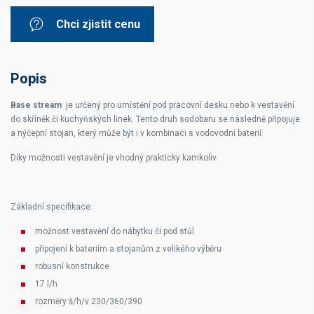
Chci zjistit cenu
Popis
Base stream
je určený pro umístění pod pracovní desku nebo k vestavění
do skříněk či kuchyňských linek. Tento druh sodobaru se následně připojuje
a nýčepní stojan, který může být i v kombinaci s vodovodní baterií.
Díky možnosti vestavění je vhodný prakticky kamkoliv.
Základní specifikace:
možnost vestavění do nábytku či pod stůl
připojení k bateriím a stojanům z velikého výběru
robusní konstrukce
17 l/h
rozměry š/h/v 230/360/390