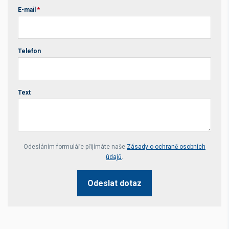
E-mail
*
Telefon
Text
Your website *
Odesláním formuláře přijímáte naše
Zásady o ochraně osobních
údajů
.
Odeslat dotaz