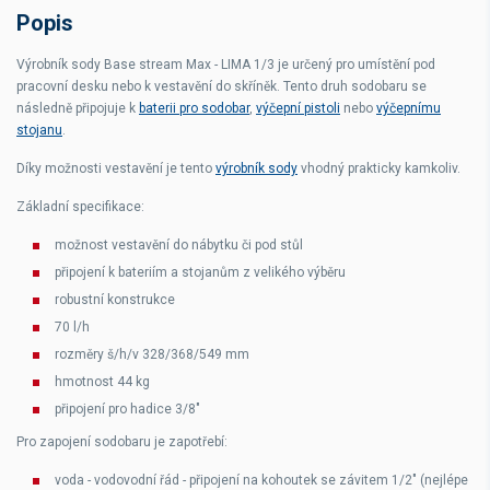
Popis
Výrobník sody
Base stream Max - LIMA 1/3
je určený pro umístění pod
pracovní desku nebo k vestavění do skříněk. Tento druh sodobaru se
následně připojuje k
baterii pro sodobar
,
výčepní pistoli
nebo
výčepnímu
stojanu
.
Díky možnosti vestavění je tento
výrobník sody
vhodný prakticky kamkoliv.
Základní specifikace:
možnost vestavění do nábytku či pod stůl
připojení k bateriím a stojanům z velikého výběru
robustní konstrukce
70 l/h
rozměry š/h/v 328/368/549 mm
hmotnost 44 kg
připojení pro hadice 3/8"
Pro zapojení sodobaru je zapotřebí:
voda - vodovodní řád - připojení na kohoutek se závitem 1/2" (nejlépe