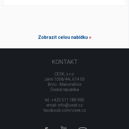
Zobrazit celou nabídku
»
KONTAKT
CESK, s.r.o.
Jarní 1058/44i, 614 00
Brno - Maloměřice
Česká republika
tel.: +420 511 189 990
email:
info@cesk.cz
facebook.com/cesk.cz