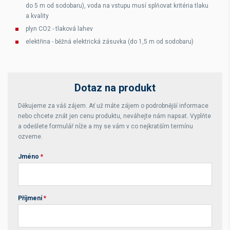
do 5 m od sodobaru), voda na vstupu musí splňovat kritéria tlaku
a kvality
plyn CO2 - tlaková lahev
elektřina - běžná elektrická zásuvka (do 1,5 m od sodobaru)
Dotaz na produkt
Děkujeme za váš zájem. Ať už máte zájem o podrobnější informace
nebo chcete znát jen cenu produktu, neváhejte nám napsat. Vyplňte
a odešlete formulář níže a my se vám v co nejkratším termínu
ozveme.
Jméno
*
Příjmení
*