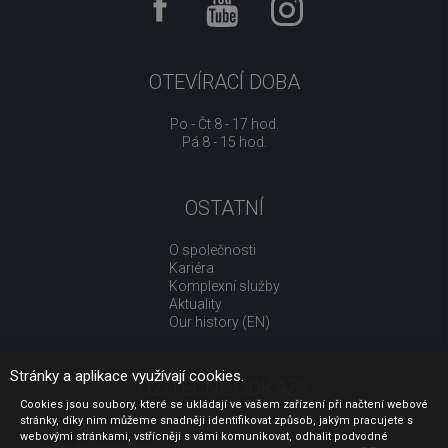
OTEVÍRACÍ DOBA
Po - Čt 8 - 17 hod.
Pá 8 - 15 hod.
OSTATNÍ
O společnosti
Kariéra
Komplexní služby
Aktuality
Our history (EN)
Stránky a aplikace využívají cookies.
UŽITEČNÉ ODKAZY
Cookies jsou soubory, které se ukládají ve vašem zařízení při načtení webové
stránky, díky nim můžeme snadněji identifikovat způsob, jakým pracujete s
Jak nakupovat
webovými stránkami, vstřícněji s vámi komunikovat, odhalit podvodné
Obchodní podmínky