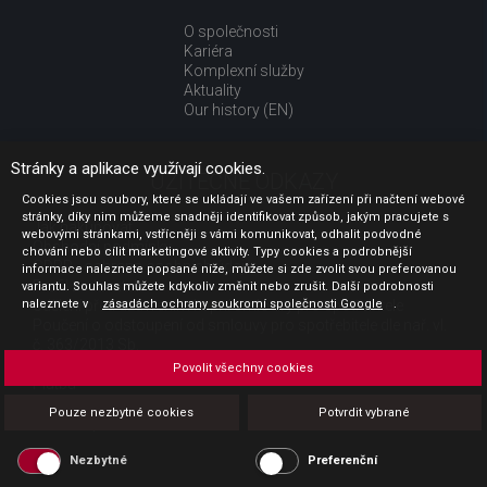
O společnosti
Kariéra
Komplexní služby
Aktuality
Our history (EN)
Stránky a aplikace využívají cookies.
UŽITEČNÉ ODKAZY
Cookies jsou soubory, které se ukládají ve vašem zařízení při načtení webové
stránky, díky nim můžeme snadněji identifikovat způsob, jakým pracujete s
Jak nakupovat
webovými stránkami, vstřícněji s vámi komunikovat, odhalit podvodné
Obchodní podmínky
chování nebo cílit marketingové aktivity. Typy cookies a podrobnější
GDPR - ochrana osobních údajů
informace naleznete popsané níže, můžete si zde zvolit svou preferovanou
Profil zadavatele
variantu. Souhlas můžete kdykoliv změnit nebo zrušit. Další podrobnosti
naleznete v
Sdělení před uzavřením kupní smlouvy pro spotřebitele
zásadách ochrany soukromí společnosti Google
.
Poučení o odstoupení od smlouvy pro spotřebitele dle nař. vl.
č. 363/2013 Sb.
Doprava
Povolit všechny cookies
Platba
Vrácení zboží
Pouze nezbytné cookies
Potvrdit vybrané
Povinná publicita
Nezbytné
Preferenční