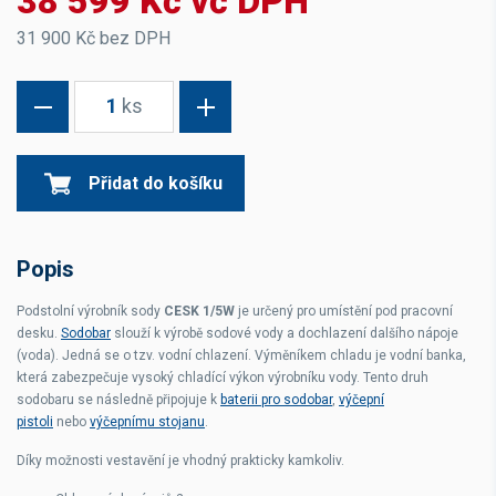
38 599 Kč vč DPH
31 900 Kč bez DPH
1
ks
Přidat do košíku
Popis
Podstolní výrobník sody
CESK 1/5W
je určený pro umístění pod pracovní
desku.
Sodobar
slouží k výrobě sodové vody a dochlazení dalšího nápoje
(voda). Jedná se o tzv. vodní chlazení. Výměníkem chladu je vodní banka,
která zabezpečuje vysoký chladící výkon výrobníku vody. Tento druh
sodobaru se následně připojuje k
baterii pro sodobar
,
výčepní
pistoli
nebo
výčepnímu stojanu
.
Díky možnosti vestavění je vhodný prakticky kamkoliv.