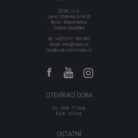
CESK, s.r.o.
Jarní 1058/44i, 614 00
Brno - Maloměřice
Česká republika
tel.: +420 511 189 990
email:
info@cesk.cz
facebook.com/cesk.cz
OTEVÍRACÍ DOBA
Po - Čt 8 - 17 hod.
Pá 8 - 15 hod.
OSTATNÍ