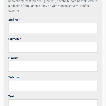
nebo chcete znát jen cenu produktu, neváhejte nám napsat. Vyplňte
a odešlete formulář níže a my se vám v co nejkratším termínu
ozveme.
Jméno
*
Příjmení
*
E-mail
*
Telefon
Text