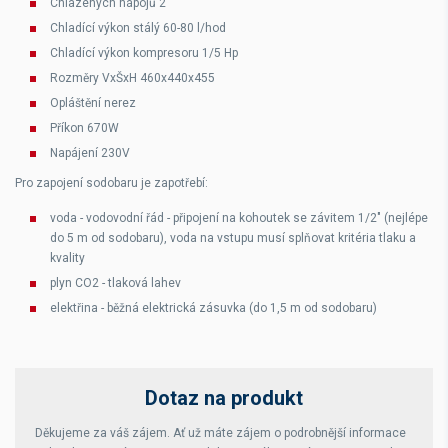
Chlazených nápojů 2
Chladící výkon stálý 60-80 l/hod
Chladící výkon kompresoru 1/5 Hp
Rozměry VxŠxH 460x440x455
Opláštění nerez
Příkon 670W
Napájení 230V
Pro zapojení sodobaru je zapotřebí:
voda - vodovodní řád - připojení na kohoutek se závitem 1/2" (nejlépe
do 5 m od sodobaru), voda na vstupu musí splňovat kritéria tlaku a
kvality
plyn CO2 - tlaková lahev
elektřina - běžná elektrická zásuvka (do 1,5 m od sodobaru)
Dotaz na produkt
Děkujeme za váš zájem. Ať už máte zájem o podrobnější informace