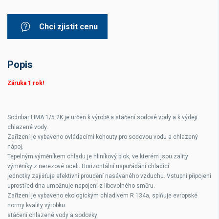
Chci zjistit cenu
Popis
Záruka 1 rok!
Sodobar LIMA 1/5 2K je určen k výrobě a stáčení sodové vody a k výdeji
chlazené vody.
Zařízení je vybaveno ovládacími kohouty pro sodovou vodu a chlazený
nápoj.
Tepelným výměníkem chladu je hliníkový blok, ve kterém jsou zality
výměníky z nerezové oceli. Horizontální uspořádání chladící
jednotky zajišťuje efektivní proudění nasávaného vzduchu. Vstupní připojení
uprostřed dna umožnuje napojení z libovolného směru.
Zařízení je vybaveno ekologickým chladivem R 134a, splňuje evropské
normy kvality výrobku.
stáčení chlazené vody a sodovky