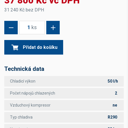
37 800 Kč vč DPH
31 240 Kč bez DPH
1
ks
Přidat do košíku
Technická data
Chladicí výkon
50 l/h
Počet nápojů chlazených
2
Vzduchový kompresor
ne
Typ chladiva
R290