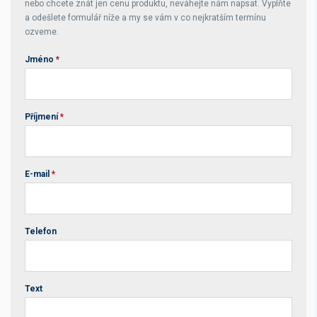
nebo chcete znát jen cenu produktu, neváhejte nám napsat. Vyplňte
a odešlete formulář níže a my se vám v co nejkratším termínu
ozveme.
Jméno
*
Příjmení
*
E-mail
*
Telefon
Text