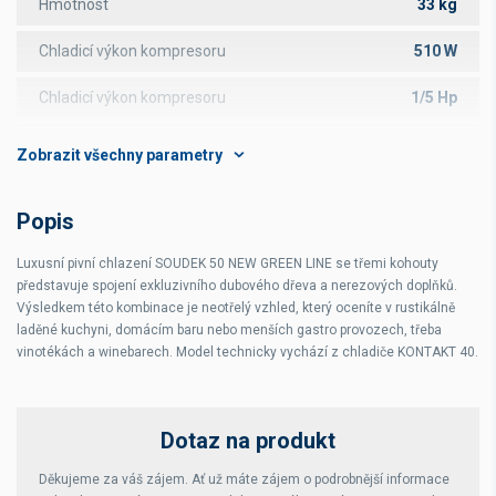
Hmotnost
33 kg
Chladicí výkon kompresoru
510 W
Chladicí výkon kompresoru
1/5 Hp
Průběžný chladící výkon
40 l/h
Tepelný spád
10 °C
Popis
Délka chladicích smyček
16,5 m
Luxusní pivní chlazení SOUDEK 50 NEW GREEN LINE se třemi kohouty
Příkon
322 W
představuje spojení exkluzivního dubového dřeva a nerezových doplňků.
Výsledkem této kombinace je neotřelý vzhled, který oceníte v rustikálně
Jmenovitý proud
1,40 A
laděné kuchyni, domácím baru nebo menších gastro provozech, třeba
vinotékách a winebarech. Model technicky vychází z chladiče KONTAKT 40.
Napětí
220-240 V
Počet kohoutů
3
Dotaz na produkt
Průměr chladící smyčky
7x8 mm
Děkujeme za váš zájem. Ať už máte zájem o podrobnější informace