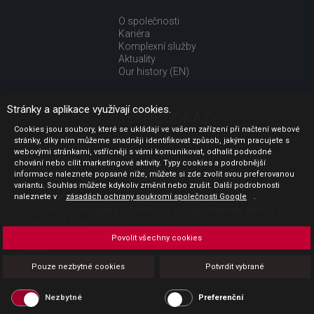
O společnosti
Kariéra
Komplexní služby
Aktuality
Our history (EN)
Stránky a aplikace využívají cookies.
UŽITEČNÉ ODKAZY
Cookies jsou soubory, které se ukládají ve vašem zařízení při načtení webové
stránky, díky nim můžeme snadněji identifikovat způsob, jakým pracujete s
Jak nakupovat
webovými stránkami, vstřícněji s vámi komunikovat, odhalit podvodné
Obchodní podmínky
chování nebo cílit marketingové aktivity. Typy cookies a podrobnější
GDPR - ochrana osobních údajů
informace naleznete popsané níže, můžete si zde zvolit svou preferovanou
Profil zadavatele
variantu. Souhlas můžete kdykoliv změnit nebo zrušit. Další podrobnosti
naleznete v
Sdělení před uzavřením kupní smlouvy pro spotřebitele
zásadách ochrany soukromí společnosti Google
.
Poučení o odstoupení od smlouvy pro spotřebitele dle nař. vl.
č. 363/2013 Sb.
Doprava
Povolit všechny cookies
Platba
Vrácení zboží
Pouze nezbytné cookies
Potvrdit vybrané
Povinná publicita
Nezbytné
Preferenční