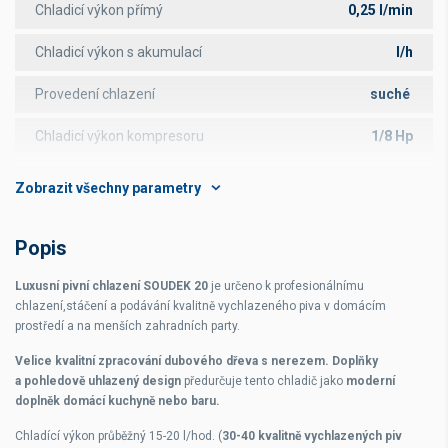
Chladicí výkon přímý
0,25 l/min
Chladicí výkon s akumulací
l/h
Provedení chlazení
suché
Chladicí výkon kompresoru
1/8 Hp
Rozměry
430x160x300 mm
Tlačný vzduchový kompresor
Popis
Hmotnost
15,2 kg
Luxusní pivní chlazení SOUDEK 20
je určeno k profesionálnímu
Opláštění
dřevo
chlazení,stáčení a podávání kvalitně vychlazeného piva v domácím
prostředí a na menších zahradních party.
Napájení
230 V
Velice kvalitní zpracování dubového dřeva s nerezem.
Doplňky
a pohledově uhlazený design
předurčuje tento chladič jako
moderní
Příkon
150 W
doplněk domácí kuchyně nebo baru.
Chladící výkon průběžný 15-20 l/hod. (
30-40 kvalitně vychlazených piv