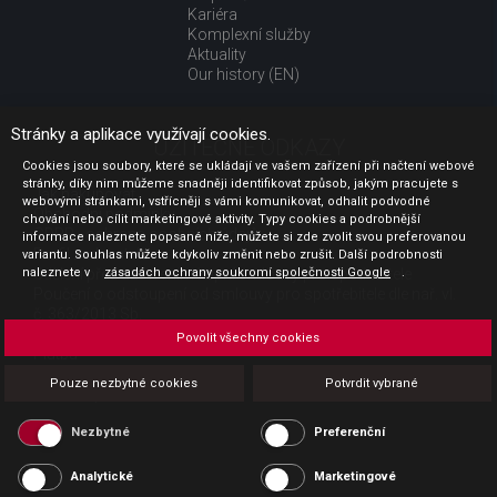
Kariéra
Komplexní služby
Aktuality
Our history (EN)
Stránky a aplikace využívají cookies.
UŽITEČNÉ ODKAZY
Cookies jsou soubory, které se ukládají ve vašem zařízení při načtení webové
stránky, díky nim můžeme snadněji identifikovat způsob, jakým pracujete s
Jak nakupovat
webovými stránkami, vstřícněji s vámi komunikovat, odhalit podvodné
Obchodní podmínky
chování nebo cílit marketingové aktivity. Typy cookies a podrobnější
GDPR - ochrana osobních údajů
informace naleznete popsané níže, můžete si zde zvolit svou preferovanou
Profil zadavatele
variantu. Souhlas můžete kdykoliv změnit nebo zrušit. Další podrobnosti
naleznete v
Sdělení před uzavřením kupní smlouvy pro spotřebitele
zásadách ochrany soukromí společnosti Google
.
Poučení o odstoupení od smlouvy pro spotřebitele dle nař. vl.
č. 363/2013 Sb.
Doprava
Povolit všechny cookies
Platba
Vrácení zboží
Pouze nezbytné cookies
Potvrdit vybrané
Povinná publicita
Nezbytné
Preferenční
Analytické
Marketingové