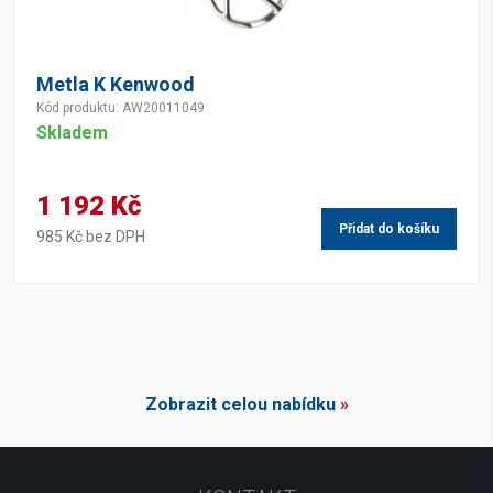
Metla K Kenwood
Kód produktu: AW20011049
Skladem
1 192 Kč
Přidat do košíku
985 Kč bez DPH
Zobrazit celou nabídku
»