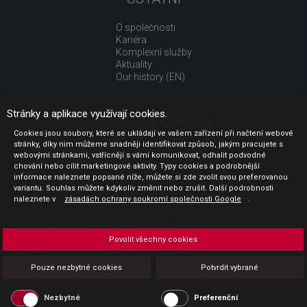
O společnosti
Kariéra
Komplexní služby
Aktuality
Our history (EN)
Stránky a aplikace využívají cookies.
UŽITEČNÉ ODKAZY
Cookies jsou soubory, které se ukládají ve vašem zařízení při načtení webové
stránky, díky nim můžeme snadněji identifikovat způsob, jakým pracujete s
Jak nakupovat
webovými stránkami, vstřícněji s vámi komunikovat, odhalit podvodné
Obchodní podmínky
chování nebo cílit marketingové aktivity. Typy cookies a podrobnější
GDPR - ochrana osobních údajů
informace naleznete popsané níže, můžete si zde zvolit svou preferovanou
Profil zadavatele
variantu. Souhlas můžete kdykoliv změnit nebo zrušit. Další podrobnosti
naleznete v
Sdělení před uzavřením kupní smlouvy pro spotřebitele
zásadách ochrany soukromí společnosti Google
.
Poučení o odstoupení od smlouvy pro spotřebitele dle nař. vl.
č. 363/2013 Sb.
Doprava
Povolit všechny cookies
Platba
Vrácení zboží
Pouze nezbytné cookies
Potvrdit vybrané
Povinná publicita
Nezbytné
Preferenční