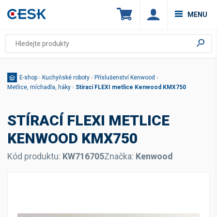
MENU
E-shop
›
Kuchyňské roboty
›
Příslušenství Kenwood
›
Metlice, míchadla, háky
›
Stírací FLEXI metlice Kenwood KMX750
STÍRACÍ FLEXI METLICE
KENWOOD KMX750
Kód produktu:
KW716705
Značka:
Kenwood