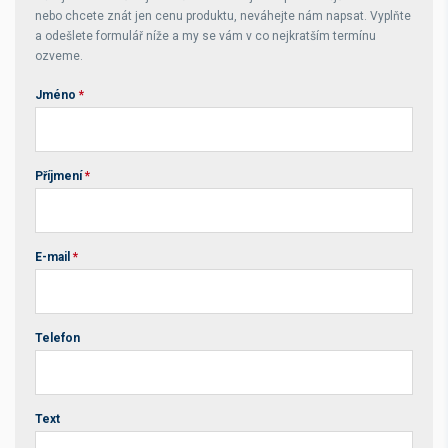
nebo chcete znát jen cenu produktu, neváhejte nám napsat. Vyplňte
a odešlete formulář níže a my se vám v co nejkratším termínu
ozveme.
Jméno
*
Příjmení
*
E-mail
*
Telefon
Text