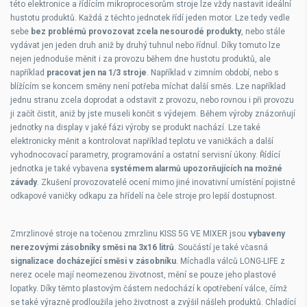
této elektronice a řídícím mikroprocesorům stroje lze vždy nastavit ideální
hustotu produktů. Každá z těchto jednotek řídí jeden motor. Lze tedy vedle
sebe
bez problémů provozovat zcela nesourodé produkty
, nebo stále
vydávat jen jeden druh aniž by druhý tuhnul nebo řídnul. Díky tomuto lze
nejen jednoduše měnit i za provozu během dne hustotu produktů, ale
například
pracovat jen na 1/3 stroje
. Například v zimním období, nebo s
blížícím se koncem směny není potřeba míchat další směs. Lze například
jednu stranu zcela doprodat a odstavit z provozu, nebo rovnou i při provozu
ji začít čistit, aniž by jste museli končit s výdejem. Během výroby znázorňují
jednotky na display v jaké fázi výroby se produkt nachází. Lze také
elektronicky měnit a kontrolovat například teplotu ve vaničkách a další
vyhodnocovací parametry, programování a ostatní servisní úkony. Řídící
jednotka je také vybavena
systémem alarmů upozorňujících na možné
závady
. Zkušení provozovatelé ocení mimo jiné inovativní umístění pojistné
odkapové vaničky odkapu za hřídelí na čele stroje pro lepší dostupnost.
Zmrzlinové stroje na točenou zmrzlinu KISS 5G VE MIXER jsou
vybaveny
nerezovými zásobníky směsi na 3x16 litrů
. Součástí je také včasná
signalizace docházející směsi v zásobníku
. Míchadla válců LONG-LIFE z
nerez ocele mají neomezenou životnost, mění se pouze jeho plastové
lopatky. Díky těmto plastovým částem nedochází k opotřebení válce, čímž
se také výrazně prodloužila jeho životnost a zvýšil nášleh produktů. Chladící