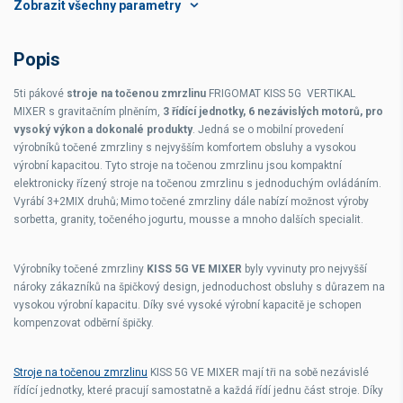
Chlazení
voda/vzduch
Popis
Napájení
400 V
5ti pákové
stroje na točenou zmrzlinu
FRIGOMAT KISS 5G VERTIKAL
Váha
350 kg
MIXER s gravitačním plněním,
3 řídící jednotky, 6 nezávislých motorů, pro
vysoký výkon a dokonalé produkty
. Jedná se o mobilní provedení
výrobníků točené zmrzliny s nejvyšším komfortem obsluhy a vysokou
výrobní kapacitou. Tyto stroje na točenou zmrzlinu jsou kompaktní
elektronicky řízený stroje na točenou zmrzlinu s jednoduchým ovládáním.
Vyrábí 3+2MIX druhů; Mimo točené zmrzliny dále nabízí možnost výroby
sorbetta, granity, točeného jogurtu, mousse a mnoho dalších specialit.
Výrobníky točené zmrzliny
KISS 5G VE MIXER
byly vyvinuty pro nejvyšší
nároky zákazníků na špičkový design, jednoduchost obsluhy s důrazem na
vysokou výrobní kapacitu. Díky své vysoké výrobní kapacitě je schopen
kompenzovat odběrní špičky.
Stroje na točenou zmrzlinu
KISS 5G VE MIXER mají tři na sobě nezávislé
řídící jednotky, které pracují samostatně a každá řídí jednu část stroje. Díky