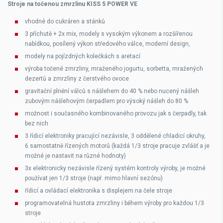
Stroje na točenou zmrzlinu KISS 5 POWER VE
vhodné do cukráren a stánků
3 příchutě + 2x mix, modely s vysokým výkonem a rozšířenou
nabídkou, posílený výkon středového válce, moderní design,
modely na pojízdných kolečkách s aretací
výroba točené zmrzliny, mraženého jogurtu, sorbetta, mražených
dezertů a zmrzliny z čerstvého ovoce
gravitační plnění válců s nášlehem do 40 % nebo nucený nášleh
zubovým nášlehovým čerpadlem pro výsoký nášleh do 80 %
možnost i současného kombinovaného provozu jak s čerpadly, tak
bez nich
3 řídicí elektroniky pracující nezávisle, 3 oddělené chladicí okruhy,
6 samostatně řízených motorů (každá 1/3 stroje pracuje zvlášť a je
možné je nastavit na různé hodnoty)
3x elektronicky nezávisle řízený systém kontroly výroby, je možné
používat jen 1/3 stroje (např. mimo hlavní sezónu)
řídicí a ovládací elektronika s displejem na čele stroje
programovatelná hustota zmrzliny i během výroby pro každou 1/3
stroje