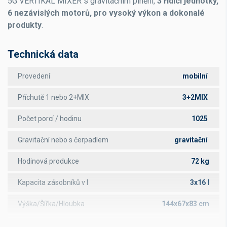
5G VERTIKAL MIXER s gravitačním plnění,
3 řídící jednotky,
6 nezávislých motorů, pro vysoký výkon a dokonalé
produkty
.
Technická data
Provedení
mobilní
Příchutě 1 nebo 2+MIX
3+2MIX
Počet porcí / hodinu
1025
Gravitační nebo s čerpadlem
gravitační
Hodinová produkce
72 kg
Kapacita zásobníků v l
3x16 l
Výška/Šířka/Hloubka
144x67x83 cm
Příkon
6,5 kW