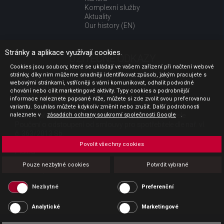
Komplexní služby
Aktuality
Our history (EN)
Stránky a aplikace využívají cookies.
UŽITEČNÉ ODKAZY
Cookies jsou soubory, které se ukládají ve vašem zařízení při načtení webové
stránky, díky nim můžeme snadněji identifikovat způsob, jakým pracujete s
Jak nakupovat
webovými stránkami, vstřícněji s vámi komunikovat, odhalit podvodné
Obchodní podmínky
chování nebo cílit marketingové aktivity. Typy cookies a podrobnější
GDPR - ochrana osobních údajů
informace naleznete popsané níže, můžete si zde zvolit svou preferovanou
Profil zadavatele
variantu. Souhlas můžete kdykoliv změnit nebo zrušit. Další podrobnosti
naleznete v
Sdělení před uzavřením kupní smlouvy pro spotřebitele
zásadách ochrany soukromí společnosti Google
.
Poučení o odstoupení od smlouvy pro spotřebitele dle nař. vl.
č. 363/2013 Sb.
Doprava
Povolit všechny cookies
Platba
Vrácení zboží
Pouze nezbytné cookies
Potvrdit vybrané
Povinná publicita
Nezbytné
Preferenční
Analytické
Marketingové