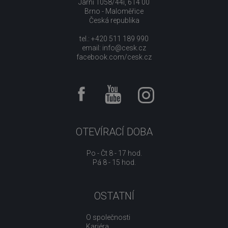
Jarní 1058/44i, 614 00
Brno - Maloměřice
Česká republika
tel.: +420 511 189 990
email:
info@cesk.cz
facebook.com/cesk.cz
OTEVÍRACÍ DOBA
Po - Čt 8 - 17 hod.
Pá 8 - 15 hod.
OSTATNÍ
O společnosti
Kariéra