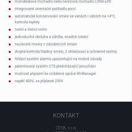
monoblokové míchadlo nebo nerezové míchadlo LONG-LIFE
integrované orientační počítadlo porcí
automatické konzervování směsi ve vanách i válcích na +4°C,
kontrola teploty
noční a čisticí režim
jednoduchá obsluha a údržba, snadné čištění
nezávislé mixéry v zásobnících směsí
dvojitá kontrola hladiny směsi, 2 ohlašovací a ochranné režimy
hlídací systém alarmů upozorňující na možné závady
patentovaný systém CTS předcházející poruchám
možnost připojení ke vzdálené správě WI-Manager
napětí 400V, za příplatek 230V
KONTAKT
CESK, s.r.o.