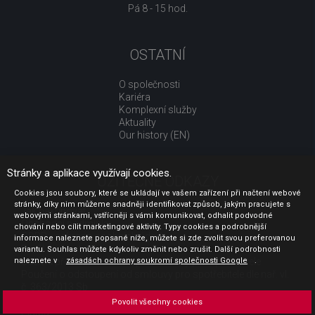
Pá 8 - 15 hod.
OSTATNÍ
O společnosti
Kariéra
Komplexní služby
Aktuality
Our history (EN)
Stránky a aplikace využívají cookies.
UŽITEČNÉ ODKAZY
Cookies jsou soubory, které se ukládají ve vašem zařízení při načtení webové
stránky, díky nim můžeme snadněji identifikovat způsob, jakým pracujete s
Jak nakupovat
webovými stránkami, vstřícněji s vámi komunikovat, odhalit podvodné
Obchodní podmínky
chování nebo cílit marketingové aktivity. Typy cookies a podrobnější
GDPR - ochrana osobních údajů
informace naleznete popsané níže, můžete si zde zvolit svou preferovanou
Profil zadavatele
variantu. Souhlas můžete kdykoliv změnit nebo zrušit. Další podrobnosti
naleznete v
Sdělení před uzavřením kupní smlouvy pro spotřebitele
zásadách ochrany soukromí společnosti Google
.
Poučení o odstoupení od smlouvy pro spotřebitele dle nař. vl.
č. 363/2013 Sb.
Doprava
Povolit všechny cookies
Platba