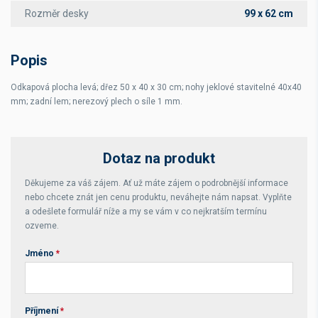
Rozměr desky
99 x 62 cm
Popis
Odkapová plocha levá; dřez 50 x 40 x 30 cm; nohy jeklové stavitelné 40x40
mm; zadní lem; nerezový plech o síle 1 mm.
Dotaz na produkt
Děkujeme za váš zájem. Ať už máte zájem o podrobnější informace
nebo chcete znát jen cenu produktu, neváhejte nám napsat. Vyplňte
a odešlete formulář níže a my se vám v co nejkratším termínu
ozveme.
Jméno
*
Příjmení
*