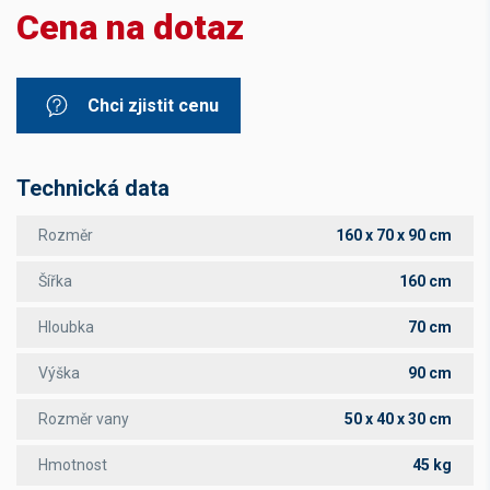
Cena na dotaz
Chci zjistit cenu
Technická data
Rozměr
160 x 70 x 90 cm
Šířka
160 cm
Hloubka
70 cm
Výška
90 cm
Rozměr vany
50 x 40 x 30 cm
Hmotnost
45 kg