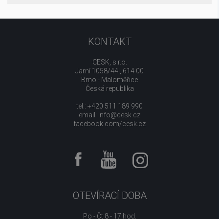
KONTAKT
CESK, s.r.o.
Jarní 1058/44i, 614 00
Brno - Maloměřice
Česká republika
tel.: +420 511 189 990
email:
info@cesk.cz
facebook.com/cesk.cz
OTEVÍRACÍ DOBA
Po - Čt 8 - 17 hod.