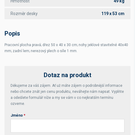
Hmotnost
49 kg
Rozměr desky
119 x 53 cm
Popis
Pracovní plocha pravá; dřez 50 x 40 x 30 cm; nohy jeklové stavitelné 40x40
mm; zadní lem; nerezový plech o síle 1 mm.
Dotaz na produkt
Děkujeme za váš zájem. Ať už máte zájem o podrobnější informace
nebo chcete znát jen cenu produktu, neváhejte nám napsat. Vyplňte
a odešlete formulář níže a my se vám v co nejkratším termínu
ozveme.
Jméno
*