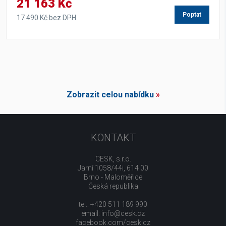
21 163 Kč
Poptat
17 490 Kč bez DPH
Zobrazit celou nabídku
»
KONTAKT
CESK, s.r.o.
Jarní 1058/44i, 614 00
Brno - Maloměřice
Česká republika
tel.: +420 511 189 990
email:
info@cesk.cz
facebook.com/cesk.cz