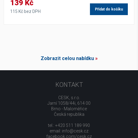
139 Kč
Přidat do košíku
115 Kč bez DPH
Zobrazit celou nabídku
»
KONTAKT
CESK, s.r.o.
Jarní 1058/44i, 614 00
Brno - Maloměřice
Česká republika
tel.: +420 511 189 990
email:
info@cesk.cz
facebook.com/cesk.cz