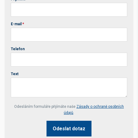
E-mail
*
Telefon
Text
Your website *
Odesláním formuláře přijímáte naše
Zásady o ochraně osobních
údajů
.
Odeslat dotaz