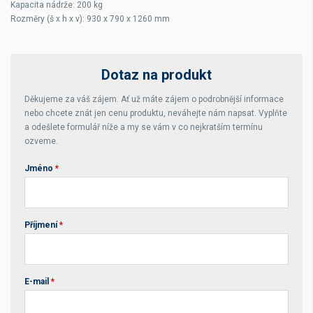
Kapacita nádrže: 200 kg
Rozměry (š x h x v): 930 x 790 x 1260 mm
Dotaz na produkt
Děkujeme za váš zájem. Ať už máte zájem o podrobnější informace
nebo chcete znát jen cenu produktu, neváhejte nám napsat. Vyplňte
a odešlete formulář níže a my se vám v co nejkratším termínu
ozveme.
Jméno
*
Příjmení
*
E-mail
*