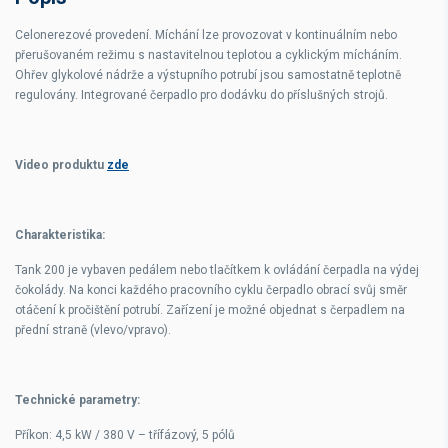
Celonerezové provedení. Míchání lze provozovat v kontinuálním nebo
přerušovaném režimu s nastavitelnou teplotou a cyklickým mícháním.
Ohřev glykolové nádrže a výstupního potrubí jsou samostatně teplotně
regulovány. Integrované čerpadlo pro dodávku do příslušných strojů.
Video produktu
zde
Charakteristika:
Tank 200 je vybaven pedálem nebo tlačítkem k ovládání čerpadla na výdej
čokolády. Na konci každého pracovního cyklu čerpadlo obrací svůj směr
otáčení k pročištění potrubí. Zařízení je možné objednat s čerpadlem na
přední straně (vlevo/vpravo).
Technické parametry:
Příkon: 4,5 kW / 380 V – třífázový, 5 pólů