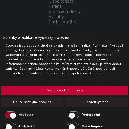
O společnosti
Kariéra
Komplexní služby
Aktuality
Our history (EN)
Stránky a aplikace využívají cookies.
UŽITEČNÉ ODKAZY
Cookies jsou soubory, které se ukládají ve vašem zařízení při načtení webové
stránky, díky nim můžeme snadněji identifikovat způsob, jakým pracujete s
Jak nakupovat
webovými stránkami, vstřícněji s vámi komunikovat, odhalit podvodné
Obchodní podmínky
chování nebo cílit marketingové aktivity. Typy cookies a podrobnější
GDPR - ochrana osobních údajů
informace naleznete popsané níže, můžete si zde zvolit svou preferovanou
Profil zadavatele
variantu. Souhlas můžete kdykoliv změnit nebo zrušit. Další podrobnosti
naleznete v
Sdělení před uzavřením kupní smlouvy pro spotřebitele
zásadách ochrany soukromí společnosti Google
.
Poučení o odstoupení od smlouvy pro spotřebitele dle nař. vl.
č. 363/2013 Sb.
Doprava
Povolit všechny cookies
Platba
Vrácení zboží
Pouze nezbytné cookies
Potvrdit vybrané
Povinná publicita
Nezbytné
Preferenční
Analytické
Marketingové