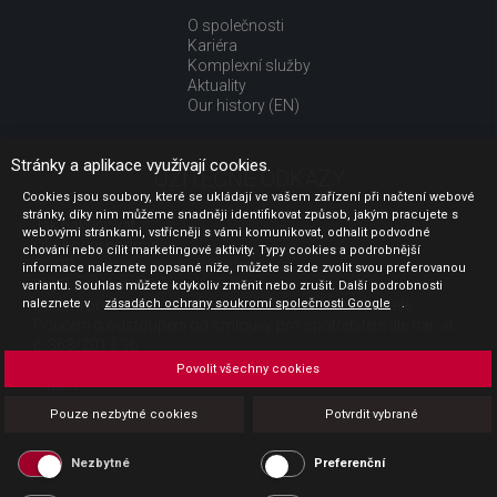
O společnosti
Kariéra
Komplexní služby
Aktuality
Our history (EN)
Stránky a aplikace využívají cookies.
UŽITEČNÉ ODKAZY
Cookies jsou soubory, které se ukládají ve vašem zařízení při načtení webové
stránky, díky nim můžeme snadněji identifikovat způsob, jakým pracujete s
Jak nakupovat
webovými stránkami, vstřícněji s vámi komunikovat, odhalit podvodné
Obchodní podmínky
chování nebo cílit marketingové aktivity. Typy cookies a podrobnější
GDPR - ochrana osobních údajů
informace naleznete popsané níže, můžete si zde zvolit svou preferovanou
Profil zadavatele
variantu. Souhlas můžete kdykoliv změnit nebo zrušit. Další podrobnosti
naleznete v
Sdělení před uzavřením kupní smlouvy pro spotřebitele
zásadách ochrany soukromí společnosti Google
.
Poučení o odstoupení od smlouvy pro spotřebitele dle nař. vl.
č. 363/2013 Sb.
Doprava
Povolit všechny cookies
Platba
Vrácení zboží
Pouze nezbytné cookies
Potvrdit vybrané
Povinná publicita
Nezbytné
Preferenční