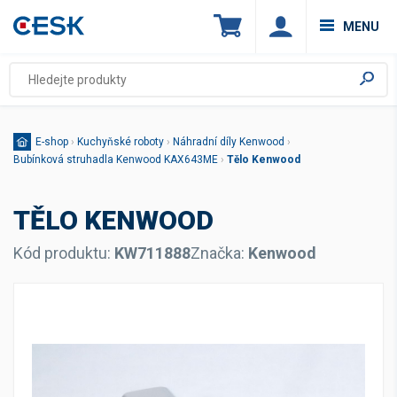
MENU
E-shop
›
Kuchyňské roboty
›
Náhradní díly Kenwood
›
Bubínková struhadla Kenwood KAX643ME
›
Tělo Kenwood
TĚLO KENWOOD
Kód produktu:
KW711888
Značka:
Kenwood