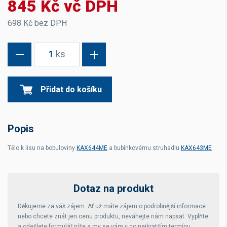
845 Kč vč DPH
698 Kč bez DPH
1
ks
Přidat do košíku
Popis
Tělo k lisu na bobuloviny
KAX644ME
a bubínkovému struhadlu
KAX643ME
Dotaz na produkt
Děkujeme za váš zájem. Ať už máte zájem o podrobnější informace
nebo chcete znát jen cenu produktu, neváhejte nám napsat. Vyplňte
a odešlete formulář níže a my se vám v co nejkratším termínu