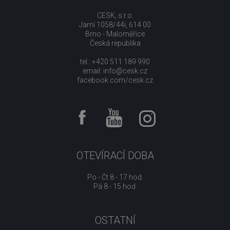
CESK, s.r.o.
Jarní 1058/44i, 614 00
Brno - Maloměřice
Česká republika
tel.: +420 511 189 990
email:
info@cesk.cz
facebook.com/cesk.cz
OTEVÍRACÍ DOBA
Po - Čt 8 - 17 hod.
Pá 8 - 15 hod.
OSTATNÍ