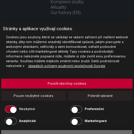
Komplexní služby
Aktuality
Our history (EN)
Stránky a aplikace využívají cookies.
UŽITEČNÉ ODKAZY
Cookies jsou soubory, které se ukládají ve vašem zařízení při načtení webové
stránky, díky nim můžeme snadněji identifikovat způsob, jakým pracujete s
Jak nakupovat
webovými stránkami, vstřícněji s vámi komunikovat, odhalit podvodné
Obchodní podmínky
chování nebo cílit marketingové aktivity. Typy cookies a podrobnější
GDPR - ochrana osobních údajů
informace naleznete popsané níže, můžete si zde zvolit svou preferovanou
Profil zadavatele
variantu. Souhlas můžete kdykoliv změnit nebo zrušit. Další podrobnosti
naleznete v
Sdělení před uzavřením kupní smlouvy pro spotřebitele
zásadách ochrany soukromí společnosti Google
.
Poučení o odstoupení od smlouvy pro spotřebitele dle nař. vl.
č. 363/2013 Sb.
Doprava
Povolit všechny cookies
Platba
Vrácení zboží
Pouze nezbytné cookies
Potvrdit vybrané
Povinná publicita
Nezbytné
Preferenční
Analytické
Marketingové