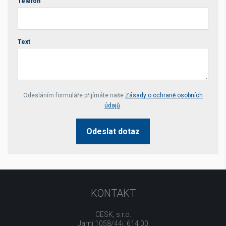
Telefon
Text
Your website *
Odesláním formuláře přijímáte naše
Zásady o ochraně osobních
údajů
.
Odeslat dotaz
KONTAKT
CESK, s.r.o.
Jarní 1058/44i, 614 00