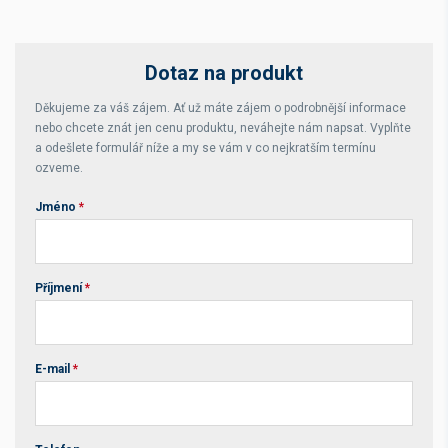
Dotaz na produkt
Děkujeme za váš zájem. Ať už máte zájem o podrobnější informace
nebo chcete znát jen cenu produktu, neváhejte nám napsat. Vyplňte
a odešlete formulář níže a my se vám v co nejkratším termínu
ozveme.
Jméno
*
Příjmení
*
E-mail
*