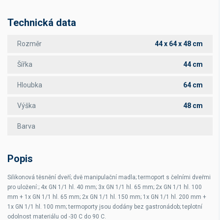
Technická data
Rozměr
44 x 64 x 48 cm
Šířka
44 cm
Hloubka
64 cm
Výška
48 cm
Barva
Popis
Silikonová těsnění dveří; dvě manipulační madla; termoport s čelními dveřmi
pro uložení:; 4x GN 1/1 hl. 40 mm; 3x GN 1/1 hl. 65 mm; 2x GN 1/1 hl. 100
mm + 1x GN 1/1 hl. 65 mm; 2x GN 1/1 hl. 150 mm; 1x GN 1/1 hl. 200 mm +
1x GN 1/1 hl. 100 mm; termoporty jsou dodány bez gastronádob; teplotní
odolnost materiálu od -30 C do 90 C.