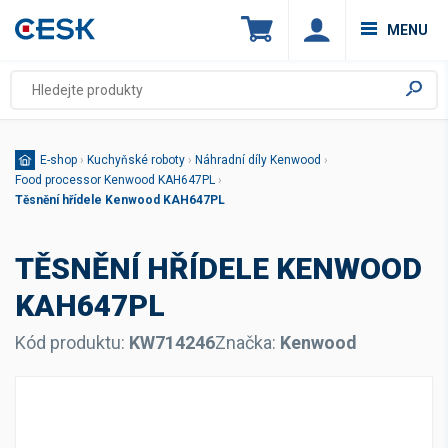
MENU
E-shop
›
Kuchyňské roboty
›
Náhradní díly Kenwood
›
Food processor Kenwood KAH647PL
›
Těsnění hřídele Kenwood KAH647PL
TĚSNĚNÍ HŘÍDELE KENWOOD
KAH647PL
Kód produktu:
KW714246
Značka:
Kenwood