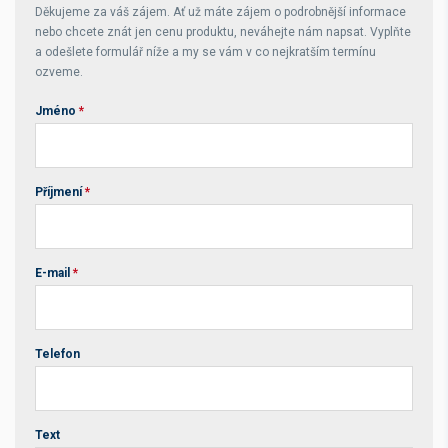
Děkujeme za váš zájem. Ať už máte zájem o podrobnější informace
nebo chcete znát jen cenu produktu, neváhejte nám napsat. Vyplňte
a odešlete formulář níže a my se vám v co nejkratším termínu
ozveme.
Jméno
*
Příjmení
*
E-mail
*
Telefon
Text