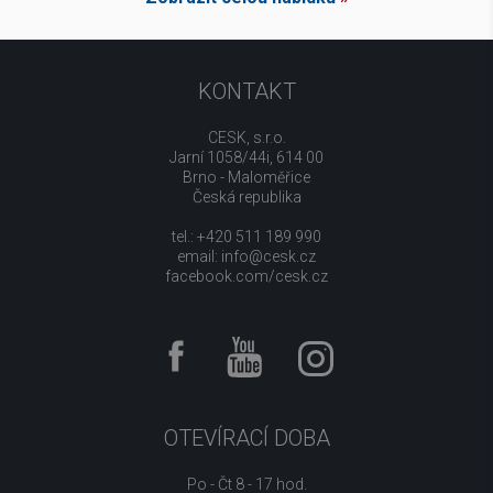
KONTAKT
CESK, s.r.o.
Jarní 1058/44i, 614 00
Brno - Maloměřice
Česká republika
tel.: +420 511 189 990
email:
info@cesk.cz
facebook.com/cesk.cz
OTEVÍRACÍ DOBA
Po - Čt 8 - 17 hod.