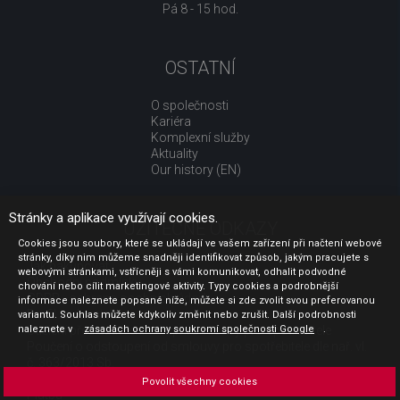
Pá 8 - 15 hod.
OSTATNÍ
O společnosti
Kariéra
Komplexní služby
Aktuality
Our history (EN)
Stránky a aplikace využívají cookies.
UŽITEČNÉ ODKAZY
Cookies jsou soubory, které se ukládají ve vašem zařízení při načtení webové
stránky, díky nim můžeme snadněji identifikovat způsob, jakým pracujete s
Jak nakupovat
webovými stránkami, vstřícněji s vámi komunikovat, odhalit podvodné
Obchodní podmínky
chování nebo cílit marketingové aktivity. Typy cookies a podrobnější
GDPR - ochrana osobních údajů
informace naleznete popsané níže, můžete si zde zvolit svou preferovanou
Profil zadavatele
variantu. Souhlas můžete kdykoliv změnit nebo zrušit. Další podrobnosti
naleznete v
Sdělení před uzavřením kupní smlouvy pro spotřebitele
zásadách ochrany soukromí společnosti Google
.
Poučení o odstoupení od smlouvy pro spotřebitele dle nař. vl.
č. 363/2013 Sb.
Doprava
Povolit všechny cookies
Platba