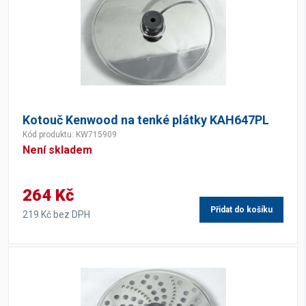
Kotouč Kenwood na tenké plátky KAH647PL
Kód produktu: KW715909
Není skladem
264 Kč
Přidat do košíku
219 Kč bez DPH