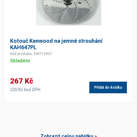
Kotouč Kenwood na jemné strouhání
KAH647PL
Kód produktu: KW715907
Skladem
267 Kč
Přidat do košíku
220 Kč bez DPH
Zobrazit celou nabídku
»