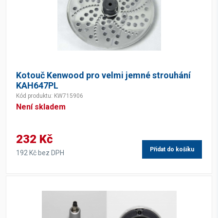
Kotouč Kenwood pro velmi jemné strouhání
KAH647PL
Kód produktu: KW715906
Není skladem
232 Kč
Přidat do košíku
192 Kč bez DPH