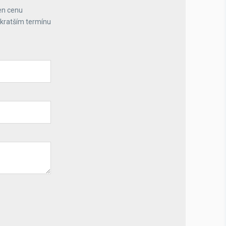
en cenu
jkratším termínu