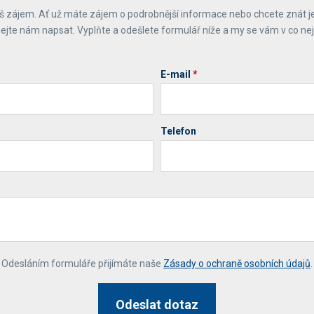
 zájem. Ať už máte zájem o podrobnější informace nebo chcete znát j
ejte nám napsat. Vyplňte a odešlete formulář níže a my se vám v co ne
E-mail
*
Telefon
*
Odesláním formuláře přijímáte naše
Zásady o ochraně osobních údajů
.
Odeslat dotaz