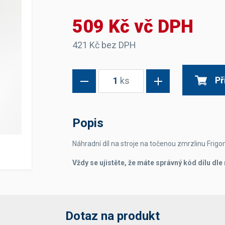
Dávkovače vody
Páky
Sítka
509 Kč vč DPH
Transportní vozíky
Hadičky do mlékovek
Nádoby na vodu
Hrnce a pánve
Nádoby na sedlinu
Odkapní mřížky
421 Kč bez DPH
Násypky kávy
Př
1
ks
Kuchyňské pomůcky
Popis
Náhradní díl na stroje na točenou zmrzlinu Frigo
Sanitace
Vždy se ujistěte, že máte správný kód dílu dl
Sanitační technika
Čistící prostředky
Náhradní díly
Dotaz na produkt