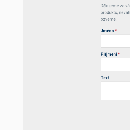
Děkujeme za váš
Výčepní stoly a desky
produktu, neváh
ozveme.
Jméno
*
Příjmení
*
Text
Your website 