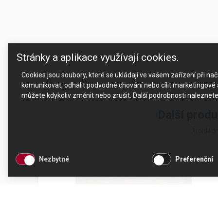
Stránky a aplikace využívají cookies.
Cookies jsou soubory, které se ukládají ve vašem zařízení při n
komunikovat, odhalit podvodné chování nebo cílit marketingové a
můžete kdykoliv změnit nebo zrušit. Další podrobnosti naleznet
Další produ
Prohlédn
Nezbytné
Preferenční