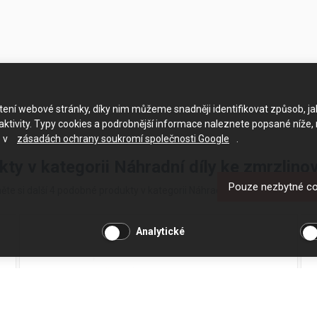
ačtení webové stránky, díky nim můžeme snadněji identifikovat způsob, j
ktivity. Typy cookies a podrobnější informace naleznete popsané níže,
e v
zásadách ochrany soukromí společnosti Google
.
kty v kategorii Náhradní díly ke zmrzlin
Pouze nezbytné c
ěte si další 4 podobné produkty v kategorii Náhradní díly ke zmrzlinový
Analytické