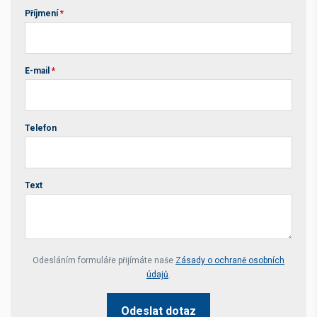
Příjmení
*
E-mail
*
Telefon
Text
Your website *
Odesláním formuláře přijímáte naše
Zásady o ochraně osobních
údajů
.
Odeslat dotaz