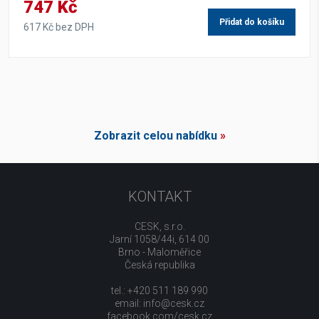
747 Kč
Přidat do košíku
617 Kč bez DPH
Zobrazit celou nabídku
»
KONTAKT
CESK, s.r.o.
Jarní 1058/44i, 614 00
Brno - Maloměřice
Česká republika
tel.: +420 511 189 990
email:
info@cesk.cz
facebook.com/cesk.cz