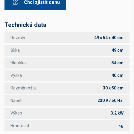
Chci zjistit cenu
Technická data
Rozměr
49 x 54 x 40 cm
Šířka
49 cm
Hloubka
54 cm
Výška
40 cm
Rozměr roštu
30 x 50 cm
Napětí
230 V / 50 Hz
Výkon
3.2 kW
Hmotnost
kg