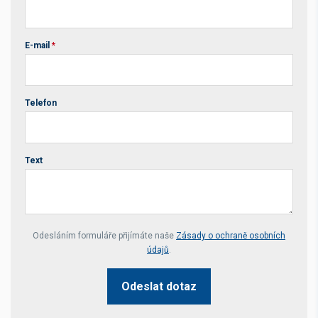
E-mail
*
Telefon
Text
Your website *
Odesláním formuláře přijímáte naše
Zásady o ochraně osobních
údajů
.
Odeslat dotaz