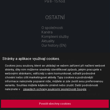
Pá 8 - 15 hod.
OSTATNÍ
O společnosti
Kariéra
Komplexní služby
Aktuality
Our history (EN)
Stránky a aplikace využívají cookies.
UŽITEČNÉ ODKAZY
Cookies jsou soubory, které se ukládají ve vašem zařízení při načtení webové
stránky, díky nim můžeme snadněji identifikovat způsob, jakým pracujete s
Jak nakupovat
webovými stránkami, vstřícněji s vámi komunikovat, odhalit podvodné
Obchodní podmínky
chování nebo cílit marketingové aktivity. Typy cookies a podrobnější
GDPR - ochrana osobních údajů
informace naleznete popsané níže, můžete si zde zvolit svou preferovanou
Profil zadavatele
variantu. Souhlas můžete kdykoliv změnit nebo zrušit. Další podrobnosti
naleznete v
Sdělení před uzavřením kupní smlouvy pro spotřebitele
zásadách ochrany soukromí společnosti Google
.
Poučení o odstoupení od smlouvy pro spotřebitele dle nař. vl.
č. 363/2013 Sb.
Doprava
Povolit všechny cookies
Platba