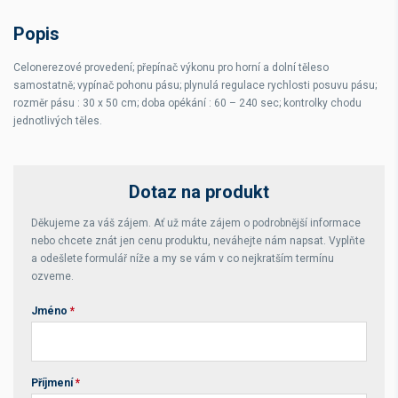
Popis
Celonerezové provedení; přepínač výkonu pro horní a dolní těleso
samostatně; vypínač pohonu pásu; plynulá regulace rychlosti posuvu pásu;
rozměr pásu : 30 x 50 cm; doba opékání : 60 – 240 sec; kontrolky chodu
jednotlivých těles.
Dotaz na produkt
Děkujeme za váš zájem. Ať už máte zájem o podrobnější informace
nebo chcete znát jen cenu produktu, neváhejte nám napsat. Vyplňte
a odešlete formulář níže a my se vám v co nejkratším termínu
ozveme.
Jméno
*
Příjmení
*