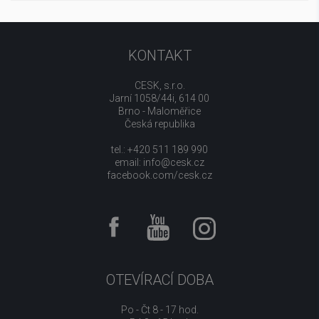
KONTAKT
CESK, s.r.o.
Jarní 1058/44i, 614 00
Brno - Maloměřice
Česká republika
tel.: +420 511 189 990
email:
info@cesk.cz
facebook.com/cesk.cz
OTEVÍRACÍ DOBA
Po - Čt 8 - 17 hod.