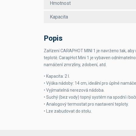
Hmotnost
Kapacita
Popis
Zařízení CARAPHOT MINI 1 je navrženo tak, aby ro
teplotě.
CarapHot Mini 1 je vybaven odnímatelno
namáčení zmrzliny, zdobení, atd.
• Kapacita: 2 l.
• Výška nádoby: 14 cm, ideální pro úplné namáče
• Vyjímatelná nerezová nádoba.
• Suchý (bez vody) topný systém na spodní i boč
• Analogový termostat pro nastavení teploty.
• Lze zabudovat do stolu.