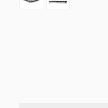
Výčepní stoly a desky