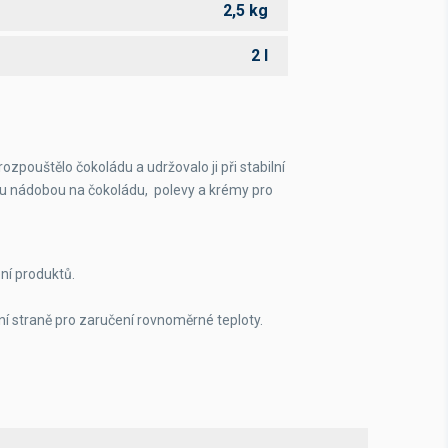
2,5 kg
2 l
zpouštělo čokoládu a udržovalo ji při stabilní
u nádobou na čokoládu, polevy a krémy pro
ní produktů.
ní straně pro zaručení rovnoměrné teploty.