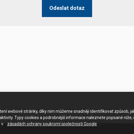
Odeslat dotaz
ačtení webové stránky, díky nim můžeme snadněji identifikovat způsob, j
ktivity. Typy cookies a podrobnější informace naleznete popsané níže,
e v
zásadách ochrany soukromí společnosti Google
.