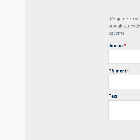
Děkujeme za váš
produktu, neváh
ozveme.
Jméno
*
Příjmení
*
Text
Your website 