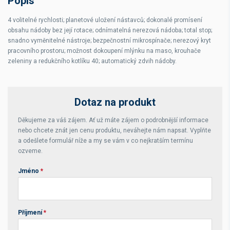
Popis
4 volitelné rychlosti; planetové uložení nástavců; dokonalé promísení
obsahu nádoby bez její rotace; odnímatelná nerezová nádoba; total stop;
snadno vyměnitelné nástroje; bezpečnostní mikrospínače; nerezový kryt
pracovního prostoru; možnost dokoupení mlýnku na maso, krouhače
zeleniny a redukčního kotlíku 40; automatický zdvih nádoby.
Dotaz na produkt
Děkujeme za váš zájem. Ať už máte zájem o podrobnější informace
nebo chcete znát jen cenu produktu, neváhejte nám napsat. Vyplňte
a odešlete formulář níže a my se vám v co nejkratším termínu
ozveme.
Jméno
*
Příjmení
*