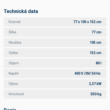
Technická data
Rozměr
77 x 105 x 152 cm
Šířka
77 cm
Hloubka
105 cm
Výška
152 cm
Objem
80 l
Napětí
400 V /3N/ 50 Hz
Výkon
2,37 kW
Hmotnost
550 kg