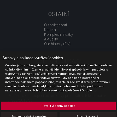
OSTATNÍ
O společnosti
Kariéra
Komplexní služby
Aktuality
Our history (EN)
Stránky a aplikace využívají cookies.
UŽITEČNÉ ODKAZY
Cookies jsou soubory, které se ukládají ve vašem zařízení při načtení webové
stránky, díky nim můžeme snadněji identifikovat způsob, jakým pracujete s
Jak nakupovat
webovými stránkami, vstřícněji s vámi komunikovat, odhalit podvodné
Obchodní podmínky
chování nebo cílit marketingové aktivity. Typy cookies a podrobnější
GDPR - ochrana osobních údajů
informace naleznete popsané níže, můžete si zde zvolit svou preferovanou
Profil zadavatele
variantu. Souhlas můžete kdykoliv změnit nebo zrušit. Další podrobnosti
naleznete v
Sdělení před uzavřením kupní smlouvy pro spotřebitele
zásadách ochrany soukromí společnosti Google
.
Poučení o odstoupení od smlouvy pro spotřebitele dle nař. vl.
č. 363/2013 Sb.
Doprava
Povolit všechny cookies
Platba
Vrácení zboží
Pouze nezbytné cookies
Potvrdit vybrané