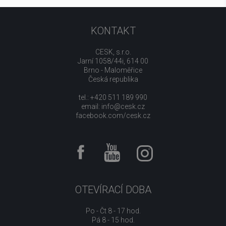
KONTAKT
CESK, s.r.o.
Jarní 1058/44i, 614 00
Brno - Maloměřice
Česká republika
tel.: +420 511 189 990
email:
info@cesk.cz
facebook.com/cesk.cz
OTEVÍRACÍ DOBA
Po - Čt 8 - 17 hod.
Pá 8 - 15 hod.