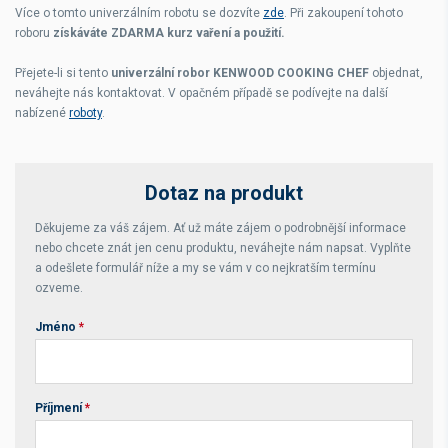
Více o tomto univerzálním robotu se dozvíte
zde
. Při zakoupení tohoto
roboru
získáváte ZDARMA kurz vaření a použití.
Přejete-li si tento
univerzální robor KENWOOD COOKING CHEF
objednat,
neváhejte nás kontaktovat. V opačném případě se podívejte na další
nabízené
roboty
.
Dotaz na produkt
Děkujeme za váš zájem. Ať už máte zájem o podrobnější informace
nebo chcete znát jen cenu produktu, neváhejte nám napsat. Vyplňte
a odešlete formulář níže a my se vám v co nejkratším termínu
ozveme.
Jméno
*
Příjmení
*