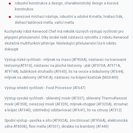
robustní konstrukce a design, charakteristický design a kovová
konstrukce
nerezové míchací nástoje, robustní a odolné K-metla, hnětací hák,
šlehací balónová metla, vařící metla
Kuchyňský robot Kenwood Chef má několik různých výstupů rychlosti pro
připojení příslušenství. Díky široké řadě nástavců vytvoříte z robotu Kenwood
skutečně multifunkční přístroje. Následující příslušenství lze k robotu
dokoupit:
Výstup nízké rychlosti - mlýnek na maso (AT950A), nástavec na tvarované
těstoviny(AT910), nástavec na ploché těstoviny - plát (AT970A, AT971A,
AT974A), bubínkové struhadlo (AT643), lis na ovoce a bobuloviny (AT644),
mlýnek na obiloviny (AT941A), nástavec na krájení kostiček (MGX400)
Výstup střední rychlosti - Food Processor (AT647)
Výstup vysoké rychlosti - skleněný mixér (AT337), skleněný ThermoRessist
mixér (AT358), nerezový mixér (AT339), mlýnek-chopper (AT320A), strouhač
a kráječ (AT340), odstředivý odšťavňovač (AT641), lis na citrusy (AT312)
Spodní výstup - pasírka a síto (AT992A), zmrzlinovač (AT956A), elektronická
váha AT850B), flexi metla (AT501), škrabka na brambory (AT445)