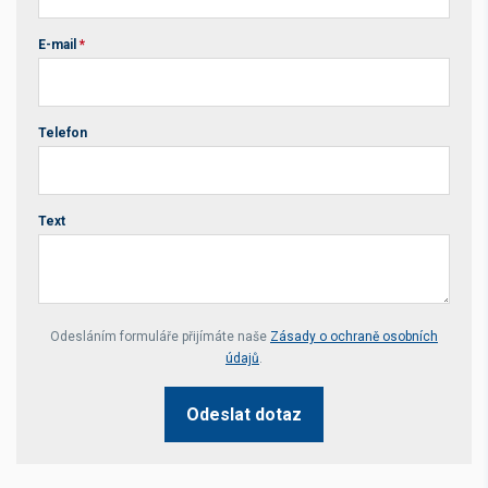
E-mail
*
Telefon
Text
Your website *
Odesláním formuláře přijímáte naše
Zásady o ochraně osobních
údajů
.
Odeslat dotaz