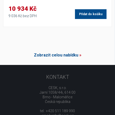
10 934 Kč
Přidat do košíku
9 036 Kč bez DPH
Zobrazit celou nabídku
»
KONTAKT
CESK, s.r.o.
Jarní 1058/44i, 614 00
Brno - Maloměřice
Česká republika
tel.: +420 511 189 990