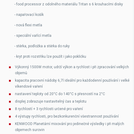
- food processor z odolného materiálu Tritan s 6 krouhacími disky
- napařovací košík
- nová flexi metla
- speciální vařící metla
- stěrka, podložka a stěrka do ruky
- kryt proti rozstřiku lze použít i jako pokličku
Výkonný 1500W motor, udrží výkon a rychlost i při zpracování velkých
objemů
kapacita pracovní nádoby 6,7l ideální pro každodenní používání i velké
víkendové vaření
nastavení teploty od 20°C do 140°C s přesností na 2°C
displej zobrazuje nastavitelný čas a teplotu
8 rychlostí + 3 rychlosti určené pro vaření
4 výstupy rychlosti, pro bezkonkurenční všestrannost používání
KENWOOD Planetární mixování pro jedinečné výsledky i při malých
objemech surovin