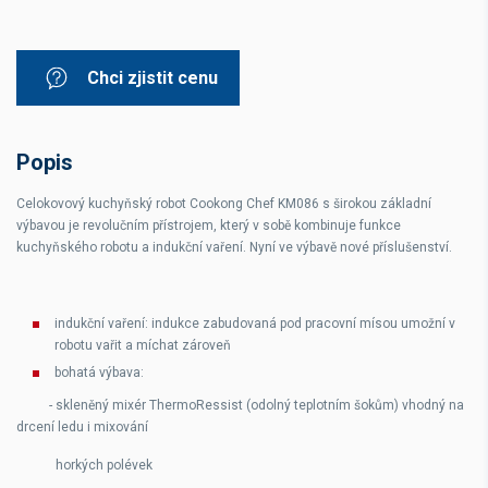
Chci zjistit cenu
Popis
Celokovový kuchyňský robot Cookong Chef KM086 s širokou základní
výbavou je revolučním přístrojem, který v sobě kombinuje funkce
kuchyňského robotu a indukční vaření. Nyní ve výbavě nové příslušenství.
indukční vaření: indukce zabudovaná pod pracovní mísou umožní v
robotu vařit a míchat zároveň
bohatá výbava:
- skleněný mixér ThermoRessist (odolný teplotním šokům) vhodný na
drcení ledu i mixování
horkých polévek