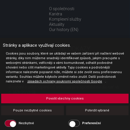
O společnosti
Kariéra
Komplexní služby
Aktuality
Our history (EN)
Stránky a aplikace využívají cookies.
UŽITEČNÉ ODKAZY
Cookies jsou soubory, které se ukládají ve vašem zařízení při načtení webové
stránky, díky nim můžeme snadněji identifikovat způsob, jakým pracujete s
Jak nakupovat
webovými stránkami, vstřícněji s vámi komunikovat, odhalit podvodné
Obchodní podmínky
chování nebo cílit marketingové aktivity. Typy cookies a podrobnější
GDPR - ochrana osobních údajů
informace naleznete popsané níže, můžete si zde zvolit svou preferovanou
Profil zadavatele
variantu. Souhlas můžete kdykoliv změnit nebo zrušit. Další podrobnosti
naleznete v
Sdělení před uzavřením kupní smlouvy pro spotřebitele
zásadách ochrany soukromí společnosti Google
.
Poučení o odstoupení od smlouvy pro spotřebitele dle nař. vl.
č. 363/2013 Sb.
Doprava
Povolit všechny cookies
Platba
Vrácení zboží
Pouze nezbytné cookies
Potvrdit vybrané
Povinná publicita
Nezbytné
Preferenční