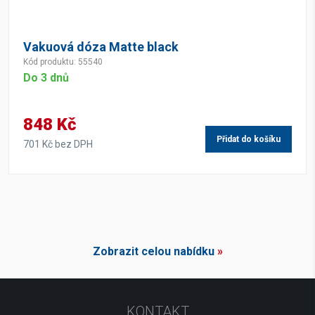
Vakuová dóza Matte black
Kód produktu: 55540
Do 3 dnů
848 Kč
Přidat do košíku
701 Kč bez DPH
Zobrazit celou nabídku
»
KONTAKT