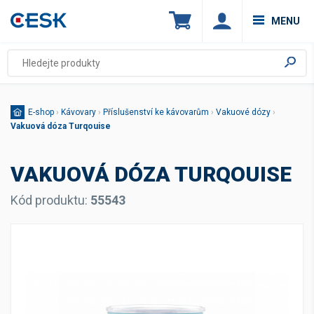
MENU
E-shop
›
Kávovary
›
Příslušenství ke kávovarům
›
Vakuové dózy
›
Vakuová dóza Turqouise
VAKUOVÁ DÓZA TURQOUISE
Kód produktu:
55543