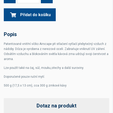
Přidat do košíku
Popis
Patentované vnitřní víčko Airscape při stlačení vytlačí přebytečný vzduch z
nádoby. Dóza je vyrobena z nerezové oceli. Zabraňuje vniknutí UV záření.
Odsátím vzduchu a blokováním světla kávová zrna udržují svoji čerstvost a
aroma.
Lze použít také na čaj, sůl, mouku,ořechy a další suroviny.
Doporučené pouze ruční mytí.
500 g (17,5 x 13 cm), cca 300 g zrnkové kávy
Dotaz na produkt