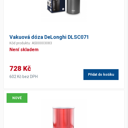
Vakuová dóza DeLonghi DLSC071
Kód produktu: AS00003083
Není skladem
728 Kč
Přidat do košíku
602 Kč bez DPH
NOVÉ