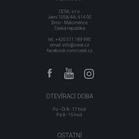
CESK, s.r.o.
Jarní 1058/44i, 614 00
Brno - Maloměřice
Česká republika
tel.: +420 511 189 990
email:
info@cesk.cz
facebook.com/cesk.cz
OTEVÍRACÍ DOBA
Po - Čt 8 - 17 hod.
Pá 8 - 15 hod.
OSTATNÍ