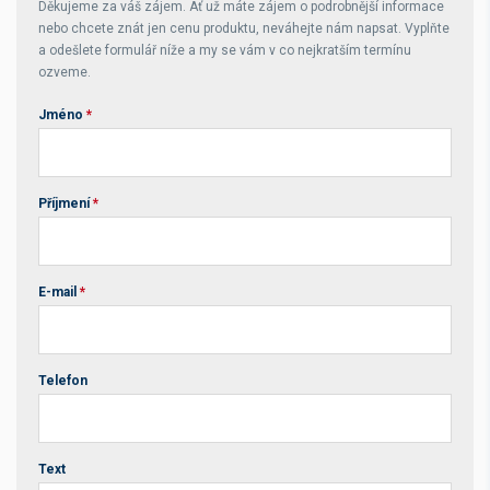
Děkujeme za váš zájem. Ať už máte zájem o podrobnější informace
nebo chcete znát jen cenu produktu, neváhejte nám napsat. Vyplňte
a odešlete formulář níže a my se vám v co nejkratším termínu
ozveme.
Jméno
*
Příjmení
*
E-mail
*
Telefon
Text