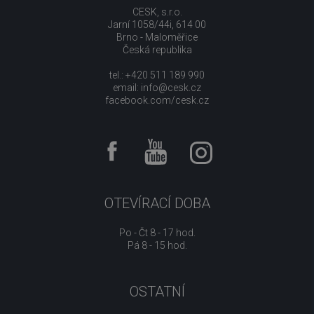
CESK, s.r.o.
Jarní 1058/44i, 614 00
Brno - Maloměřice
Česká republika
tel.: +420 511 189 990
email:
info@cesk.cz
facebook.com/cesk.cz
OTEVÍRACÍ DOBA
Po - Čt 8 - 17 hod.
Pá 8 - 15 hod.
OSTATNÍ