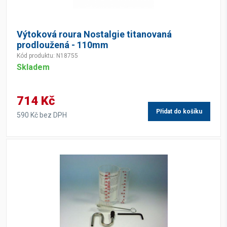
Výtoková roura Nostalgie titanovaná
prodloužená - 110mm
Kód produktu: N18755
Skladem
714 Kč
Přidat do košíku
590 Kč bez DPH