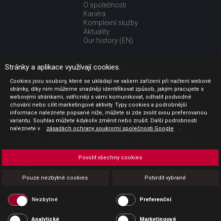
O společnosti
Kariéra
Komplexní služby
Aktuality
Our history (EN)
Stránky a aplikace využívají cookies.
UŽITEČNÉ ODKAZY
Cookies jsou soubory, které se ukládají ve vašem zařízení při načtení webové
stránky, díky nim můžeme snadněji identifikovat způsob, jakým pracujete s
Jak nakupovat
webovými stránkami, vstřícněji s vámi komunikovat, odhalit podvodné
Obchodní podmínky
chování nebo cílit marketingové aktivity. Typy cookies a podrobnější
GDPR - ochrana osobních údajů
informace naleznete popsané níže, můžete si zde zvolit svou preferovanou
Profil zadavatele
variantu. Souhlas můžete kdykoliv změnit nebo zrušit. Další podrobnosti
naleznete v
Sdělení před uzavřením kupní smlouvy pro spotřebitele
zásadách ochrany soukromí společnosti Google
.
Poučení o odstoupení od smlouvy pro spotřebitele dle nař. vl.
č. 363/2013 Sb.
Doprava
Povolit všechny cookies
Platba
Vrácení zboží
Pouze nezbytné cookies
Potvrdit vybrané
Povinná publicita
Nezbytné
Preferenční
Analytické
Marketingové