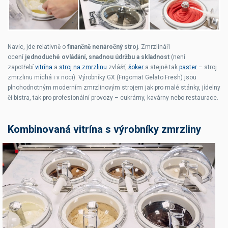
Navíc, jde relativně o
finančně nenáročný stroj
. Zmrzlináři
ocení
jednoduché ovládání, snadnou údržbu a skladnost
(není
zapotřebí
vitrína
a
stroj na zmrzlinu
zvlášť,
šoker
a stejně tak
paster
– stroj
zmrzlinu míchá i v noci). Výrobníky GX (Frigomat Gelato Fresh) jsou
plnohodnotným moderním zmrzlinovým strojem jak pro malé stánky, jídelny
či bistra, tak pro profesionální provozy – cukrárny, kavárny nebo restaurace.
Kombinovaná vitrína s výrobníky zmrzliny