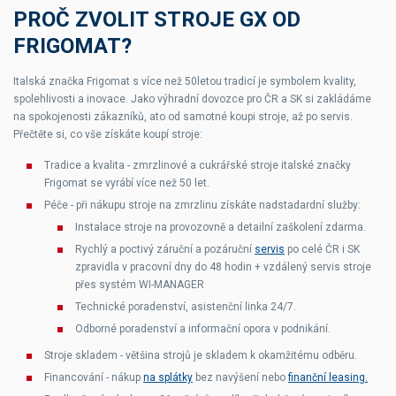
PROČ ZVOLIT STROJE GX OD
FRIGOMAT?
Italská značka Frigomat s více než 50letou tradicí je symbolem kvality,
spolehlivosti a inovace. Jako výhradní dovozce pro ČR a SK si zakládáme
na spokojenosti zákazníků, ato od samotné koupi stroje, až po servis.
Přečtěte si, co vše získáte koupí stroje:
Tradice a kvalita - zmrzlinové a cukrářské stroje italské značky
Frigomat se vyrábí více než 50 let.
Péče - při nákupu stroje na zmrzlinu získáte nadstadardní služby:
Instalace stroje na provozovně a detailní zaškolení zdarma.
Rychlý a poctivý záruční a pozáruční
servis
po celé ČR i SK
zpravidla v pracovní dny do 48 hodin + vzdálený servis stroje
přes systém WI-MANAGER
Technické poradenství, asistenční linka 24/7.
Odborné poradenství a informační opora v podnikání.
Stroje skladem - většina strojů je skladem k okamžitému odběru.
Financování - nákup
na splátky
bez navýšení nebo
finanční leasing.