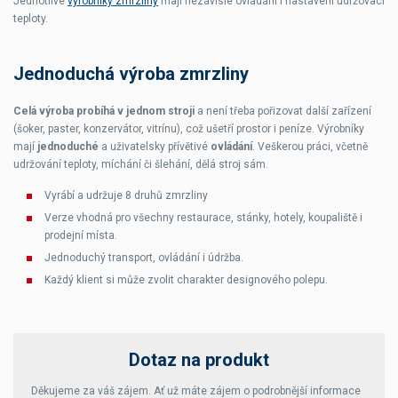
Jednotlivé
výrobníky zmrzliny
mají nezávislé ovládání i nastavení udržovací
teploty.
Jednoduchá výroba zmrzliny
Celá výroba probíhá v jednom stroji
a není třeba pořizovat další zařízení
(šoker, paster, konzervátor, vitrínu), což ušetří prostor i peníze.
Výrobníky
mají
jednoduché
a uživatelsky přívětivé
ovládání
.
Veškerou práci, včetně
udržování teploty, míchání či šlehání, dělá stroj sám.
Vyrábí a udržuje 8 druhů zmrzliny
Verze vhodná pro všechny restaurace, stánky, hotely, koupaliště i
prodejní místa.
Jednoduchý transport, ovládání i údržba.
Každý klient si může zvolit charakter designového polepu.
Dotaz na produkt
Děkujeme za váš zájem. Ať už máte zájem o podrobnější informace