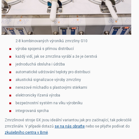
2-8 kombinovaných výroníků zmrzliny G10
výroba spojená s přímou distribucí
každý vidí, jak se zmrzlina vyrábí a že je čerstvá
jednoduchá obsluha i údržba
automatické udržování teploty pro distribuci
akustická signalizace výroby zmrzliny
nerezové míchadlo s plastovými stěrkami
elektronicky řízená výroba
bezpečnostní systém na víku výrobníku
integrovaná sprcha
Zmrzlinové stroje GX jsou ideální variantou jak pro začínající, tak pokročilé
zmrzlináře. V případě dotazů
se na nás obraťte
nebo se přijďte podívat do
zkušebního centra v Brně
.