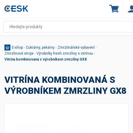
E-shop
›
Cukrárny, pekárny
›
Zmrzlinářské vybavení
›
Zmrzlinové stroje
›
Výrobníky fresh zmrzliny s vitrínou
›
Vitrína kombinovaná s výrobníkem zmrzliny GX8
VITRÍNA KOMBINOVANÁ S
VÝROBNÍKEM ZMRZLINY GX8