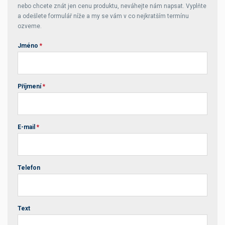
nebo chcete znát jen cenu produktu, neváhejte nám napsat. Vyplňte
a odešlete formulář níže a my se vám v co nejkratším termínu
ozveme.
Jméno
*
Příjmení
*
E-mail
*
Telefon
Text