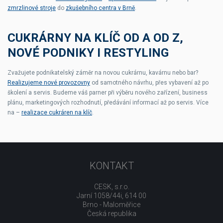
zmrzlinové stroje
do
zkušebního centra v Brně
.
CUKRÁRNY NA KLÍČ OD A OD Z,
NOVÉ PODNIKY I RESTYLING
Zvažujete podnikatelský záměr na novou cukrárnu, kavárnu nebo bar?
Realizujeme nové provozovny
od samotného návrhu, přes vybavení až po
školení a servis. Budeme váš parner při výběru nového zařízení, business
plánu, marketingových rozhodnutí, předávání informací až po servis. Více
na –
realizace cukráren na klíč
.
KONTAKT
CESK, s.r.o.
Jarní 1058/44i, 614 00
Brno - Maloměřice
Česká republika