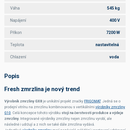
Váha
545 kg
Napájení
400 V
Příkon
7200 W
Teplota
nastavitelná
Chlazení
voda
Popis
Fresh zmrzlina je nový trend
Výrobník zmrzliny GX8
je unikátní projekt značky
FRIGOMAT
. Jedná se o
prodejní vitrínu na zmrzlinu kombinovanou s vertikálními
výrobníky zmrzliny
G10
. Celá koncepce tohoto výrobku
stojí na čerstvosti produkce a výdeje
zmrzliny.
Integrované výrobníky zmrzliny nejen zmrzlinu vyrobí, ale
následně i udržují a z nich se také dále zmrzlina vydává.