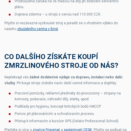
Prodloužená záruka na 36 měsíců na díly při dodržení servisního
plánu.
Doprava zdarma – u strojů s cenou nad 110.000 CZK.
Přijďte si nezávazně vyzkoušet stroj a poradit se o vhodném výběru do
našeho
zkušebního centra v Brně
.
CO DALŠÍHO ZÍSKÁTE KOUPÍ
ZMRZLINOVÉHO STROJE OD NÁS?
Nepřekvapí vás
žádné dodatečné výdaje za dopravu, instalaci nebo další
služby.
Při koupi stroje získáte navíc další cenné informace a doplňky:
Pracovní pomůcky, reklamní předměty do provozovny – stojany na
kornouty, podavače, náhradní díly, stěrky, apod.
Podklady pro hygienu, koncept kritických bodů HACCP.
Pomoc při plánovánícím a schvalovacím procesu.
Přístup k informacím a kurzům GPS (Gelato Professional School).
Přečtěte si více o
značce Frigomat
a
společnosti CESK
. Přijďte se podívat na