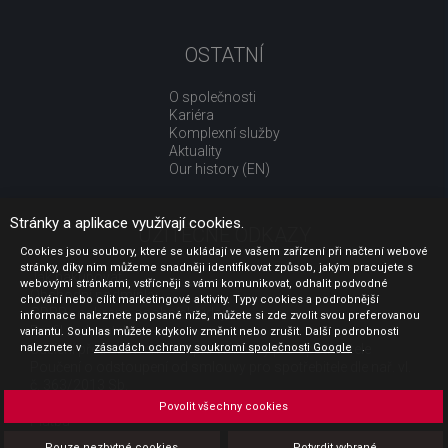
OSTATNÍ
O společnosti
Kariéra
Komplexní služby
Aktuality
Our history (EN)
Stránky a aplikace využívají cookies.
UŽITEČNÉ ODKAZY
Cookies jsou soubory, které se ukládají ve vašem zařízení při načtení webové
stránky, díky nim můžeme snadněji identifikovat způsob, jakým pracujete s
Jak nakupovat
webovými stránkami, vstřícněji s vámi komunikovat, odhalit podvodné
Obchodní podmínky
chování nebo cílit marketingové aktivity. Typy cookies a podrobnější
GDPR - ochrana osobních údajů
informace naleznete popsané níže, můžete si zde zvolit svou preferovanou
Profil zadavatele
variantu. Souhlas můžete kdykoliv změnit nebo zrušit. Další podrobnosti
naleznete v
Sdělení před uzavřením kupní smlouvy pro spotřebitele
zásadách ochrany soukromí společnosti Google
.
Poučení o odstoupení od smlouvy pro spotřebitele dle nař. vl.
č. 363/2013 Sb.
Doprava
Povolit všechny cookies
Platba
Vrácení zboží
Pouze nezbytné cookies
Potvrdit vybrané