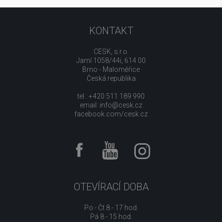
KONTAKT
CESK, s.r.o.
Jarní 1058/44i, 614 00
Brno - Maloměřice
Česká republika
tel.: +420 511 189 990
email:
info@cesk.cz
facebook.com/cesk.cz
OTEVÍRACÍ DOBA
Po - Čt 8 - 17 hod.
Pá 8 - 15 hod.