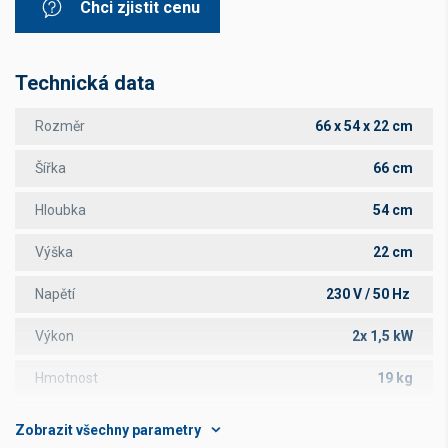
Chci zjistit cenu
Technická data
Rozměr
66 x 54 x 22 cm
Šířka
66 cm
Hloubka
54 cm
Výška
22 cm
Napětí
230 V / 50 Hz
Výkon
2x 1,5 kW
Hmotnost
19 kg
Počet komor
2