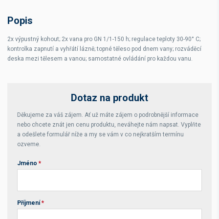
Rozsah teplot
30-90 °C
Popis
Kapacita
2x 1/1-150 GN
2x výpustný kohout; 2x vana pro GN 1/1-150 h; regulace teploty 30-90° C;
Čistá hmotnost
kg
kontrolka zapnutí a vyhřátí lázně; topné těleso pod dnem vany; rozváděcí
deska mezi tělesem a vanou; samostatné ovládání pro každou vanu.
Celková hmotnost
kg
Dotaz na produkt
Děkujeme za váš zájem. Ať už máte zájem o podrobnější informace
nebo chcete znát jen cenu produktu, neváhejte nám napsat. Vyplňte
a odešlete formulář níže a my se vám v co nejkratším termínu
ozveme.
Jméno
*
Příjmení
*