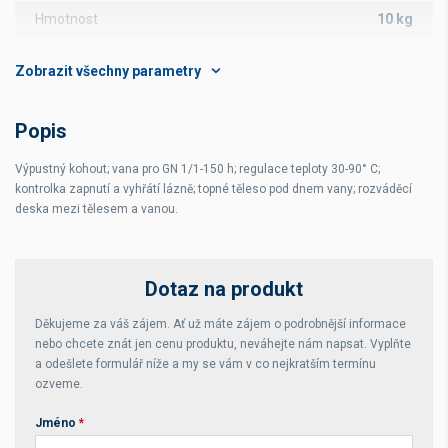
Hmotnost
10 kg
Počet komor
1
Rozsah teplot
30-90 °C
Popis
Kapacita
1/1-150 GN
Výpustný kohout; vana pro GN 1/1-150 h; regulace teploty 30-90° C;
Čistá hmotnost
kg
kontrolka zapnutí a vyhřátí lázně; topné těleso pod dnem vany; rozváděcí
deska mezi tělesem a vanou.
Celková hmotnost
kg
Dotaz na produkt
Děkujeme za váš zájem. Ať už máte zájem o podrobnější informace
nebo chcete znát jen cenu produktu, neváhejte nám napsat. Vyplňte
a odešlete formulář níže a my se vám v co nejkratším termínu
ozveme.
Jméno
*