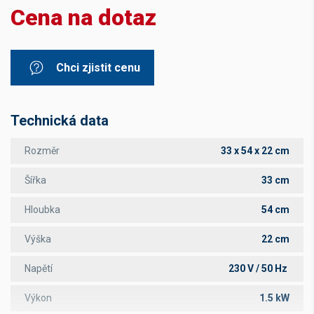
Cena na dotaz
Chci zjistit cenu
Technická data
Rozměr
33 x 54 x 22 cm
Šířka
33 cm
Hloubka
54 cm
Výška
22 cm
Napětí
230 V / 50 Hz
Výkon
1.5 kW