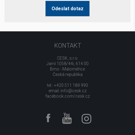
Odeslat dotaz
KONTAKT
CESK, s.r.o.
Jarní 1058/44i, 614 00
Brno - Maloměřice
Česká republika
tel.: +420 511 189 990
email:
info@cesk.cz
facebook.com/cesk.cz