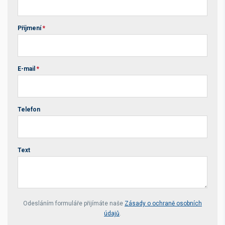
Příjmení
*
E-mail
*
Telefon
Text
Your website *
Odesláním formuláře přijímáte naše
Zásady o ochraně osobních
údajů
.