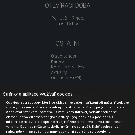
OTEVÍRACÍ DOBA
Po - Čt 8 - 17 hod.
Pá 8 - 15 hod.
OSTATNÍ
O společnosti
Kariéra
Komplexní služby
Aktuality
Our history (EN)
Stránky a aplikace využívají cookies.
UŽITEČNÉ ODKAZY
Cookies jsou soubory, které se ukládají ve vašem zařízení při načtení webové
stránky, díky nim můžeme snadněji identifikovat způsob, jakým pracujete s
Jak nakupovat
webovými stránkami, vstřícněji s vámi komunikovat, odhalit podvodné
Obchodní podmínky
chování nebo cílit marketingové aktivity. Typy cookies a podrobnější
GDPR - ochrana osobních údajů
informace naleznete popsané níže, můžete si zde zvolit svou preferovanou
Profil zadavatele
variantu. Souhlas můžete kdykoliv změnit nebo zrušit. Další podrobnosti
naleznete v
Sdělení před uzavřením kupní smlouvy pro spotřebitele
zásadách ochrany soukromí společnosti Google
.