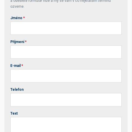
a odešlete formulář níže a my se vám v co nejkratším termínu
ozveme.
Jméno
*
Příjmení
*
E-mail
*
Telefon
Text