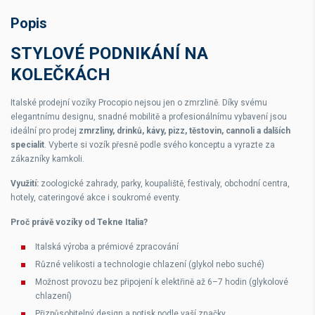
Popis
STYLOVÉ PODNIKÁNÍ NA
KOLEČKÁCH
Italské prodejní vozíky Procopio nejsou jen o zmrzlině. Díky svému
elegantnímu designu, snadné mobilitě a profesionálnímu vybavení jsou
ideální pro prodej
zmrzliny, drinků, kávy, pizz, těstovin, cannoli a dalších
specialit
. Vyberte si vozík přesně podle svého konceptu a vyrazte za
zákazníky kamkoli.
Využití:
zoologické zahrady, parky, koupaliště, festivaly, obchodní centra,
hotely, cateringové akce i soukromé eventy.
Proč právě vozíky od Tekne Italia?
Italská výroba a prémiové zpracování
Různé velikosti a technologie chlazení (glykol nebo suché)
Možnost provozu bez připojení k elektřině až 6–7 hodin (glykolové
chlazení)
Přizpůsobitelný design a potisk podle vaší značky