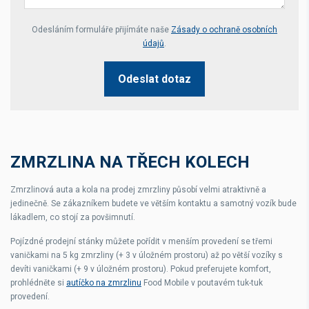
Your website *
Odesláním formuláře přijímáte naše
Zásady o ochraně osobních
údajů
.
Odeslat dotaz
ZMRZLINA NA TŘECH KOLECH
Zmrzlinová auta a kola na prodej zmrzliny působí velmi atraktivně a
jedinečně. Se zákazníkem budete ve větším kontaktu a samotný vozík bude
lákadlem, co stojí za povšimnutí.
Pojízdné prodejní stánky můžete pořídit v menším provedení se třemi
vaničkami na 5 kg zmrzliny (+ 3 v úložném prostoru) až po větší vozíky s
devíti vaničkami (+ 9 v úložném prostoru). Pokud preferujete komfort,
prohlédněte si
autíčko na zmrzlinu
Food Mobile v poutavém tuk-tuk
provedení.