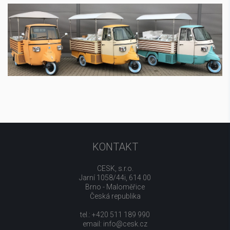
KONTAKT
CESK, s.r.o.
Jarní 1058/44i, 614 00
Brno - Maloměřice
Česká republika
tel.: +420 511 189 990
email:
info@cesk.cz