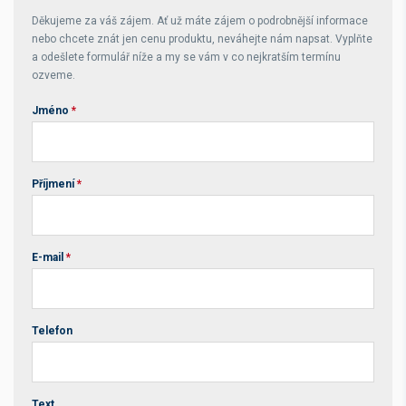
Děkujeme za váš zájem. Ať už máte zájem o podrobnější informace
nebo chcete znát jen cenu produktu, neváhejte nám napsat. Vyplňte
a odešlete formulář níže a my se vám v co nejkratším termínu
ozveme.
Jméno
*
Příjmení
*
E-mail
*
Telefon
Text