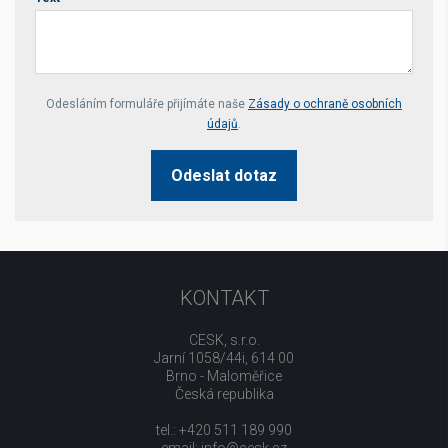
Your website *
Odesláním formuláře přijímáte naše
Zásady o ochraně osobních
údajů
.
Odeslat dotaz
KONTAKT
CESK, s.r.o.
Jarní 1058/44i, 614 00
Brno - Maloměřice
Česká republika
tel.: +420 511 189 990