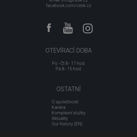
email:
info@cesk.cz
facebook.com/cesk.cz
OTEVÍRACÍ DOBA
Po - Čt 8 - 17 hod.
Pá 8 - 15 hod.
OSTATNÍ
O společnosti
Kariéra
Komplexní služby
Aktuality
Our history (EN)