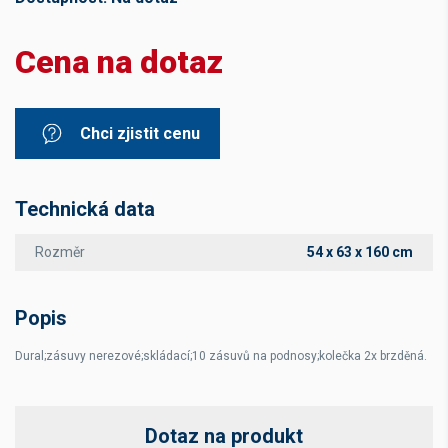
Cena na dotaz
Chci zjistit cenu
Technická data
Rozměr
54 x 63 x 160 cm
Popis
Dural;zásuvy nerezové;skládací;10 zásuvů na podnosy;kolečka 2x brzděná.
Dotaz na produkt