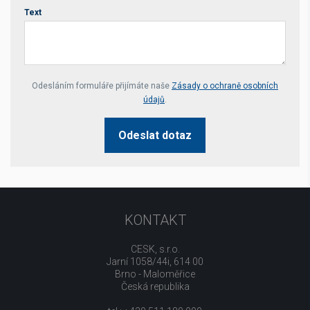
Text
Your website *
Odesláním formuláře přijímáte naše
Zásady o ochraně osobních
údajů
.
Odeslat dotaz
KONTAKT
CESK, s.r.o.
Jarní 1058/44i, 614 00
Brno - Maloměřice
Česká republika