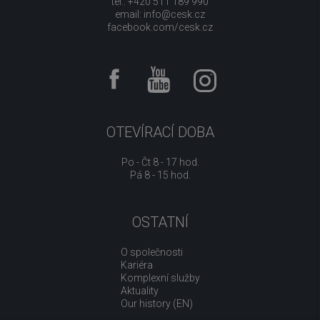
tel.: +420 511 189 990
email:
info@cesk.cz
facebook.com/cesk.cz
OTEVÍRACÍ DOBA
Po - Čt 8 - 17 hod.
Pá 8 - 15 hod.
OSTATNÍ
O společnosti
Kariéra
Komplexní služby
Aktuality
Our history (EN)