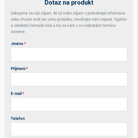
Dotaz na produkt
Děkujeme za váš zájem. Ať už máte zájem o podrobnější informace
nebo chcete znát jen cenu produktu, neváhejte nám napsat. Vyplňte
a odešlete formulář níže a my se vám v co nejkratším termínu
ozveme.
Jméno
*
Příjmení
*
E-mail
*
Telefon