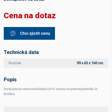
Cena na dotaz
Chci zjistit cenu
Technická data
Rozměr
99 x 63 x 160 cm
Popis
Dural;zásuvy nerezové;skládací;2x10 zásuvů na podnosy;kolečka 2x
brzděná.