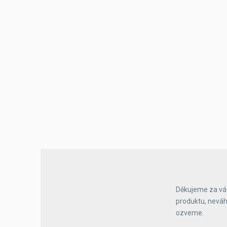
Výčepní stoly a desky
Děkujeme za váš
produktu, neváh
ozveme.