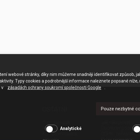
ačtení webové stránky, díky nim můžeme snadněji identifikovat způsob, j
ktivity. Typy cookies a podrobnější informace naleznete popsané níže,
e v
zásadách ochrany soukromí společnosti Google
.
OSTATNÍ
UŽITEČNÉ O
Pouze nezbytné c
O společnosti
Jak nakupovat
Kariéra
Obchodní podmínk
Analytické
Komplexní služby
GDPR - ochrana os
Aktuality
Profil zadavatele