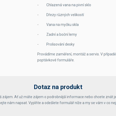
- Chlazená vana na pivní sklo
- Dřezy různých velikostí
- Vana na myčku skla
- Zadní a boční lemy
- Prolisování desky
Provádíme zaměření, montáž a servis. V případě
poptávkové formuláře.
Dotaz na produkt
 zájem. Ať už máte zájem o podrobnější informace nebo chcete znát j
ejte nám napsat. Vyplňte a odešlete formulář níže a my se vám v co ne