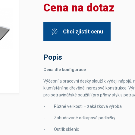
Cena na dotaz
Dávkovače vody
Páky
Sítka
Transportní vozíky
Hadičky do mlékovek
Nádoby na vodu
Hrnce a pánve
Nádoby na sedlinu
Odkapní mřížky
Chci zjistit cenu
Násypky kávy
Kuchyňské pomůcky
Popis
Cena dle konfigurace
Výčepní a pracovní desky slouží k výdeji nápojů, 
k umístění na dřevěné, nerezové konstrukce. Vý
Sanitace
pro potra­vinářské použití (pro přímý styk s potra
Sanitační technika
Čistící prostředky
- Různé velikosti – zakázková výroba
Náhradní díly
- Zabudované odkapové podložky
- Ostřik sklenic