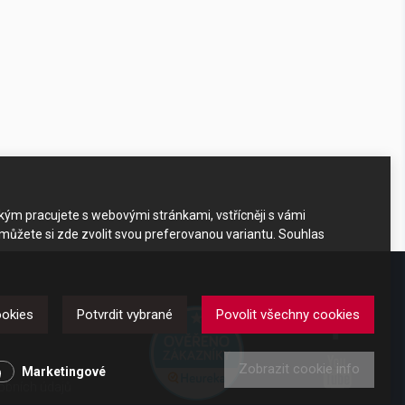
akým pracujete s webovými stránkami, vstřícněji s vámi
 můžete si zde zvolit svou preferovanou variantu. Souhlas
DKAZY
ookies
Potvrdit vybrané
Povolit všechny cookies
Zobrazit cookie info
y
Marketingové
obních údajů