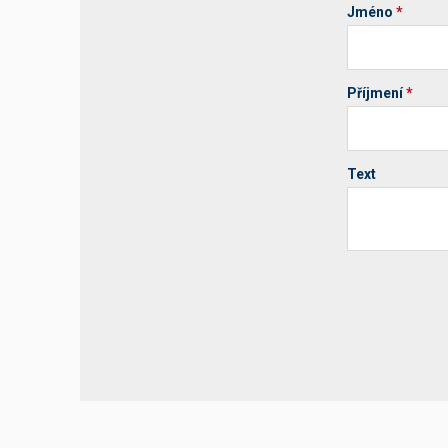
Jméno
*
Příjmení
*
Text
Your website 