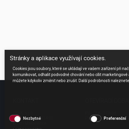
Stránky a aplikace využívají cookies.
Cookies jsou soubory, které se ukládají ve vašem zařízení při n
komunikovat, odhalit podvodné chování nebo cílit marketingové a
můžete kdykoliv změnit nebo zrušit. Další podrobnosti naleznet
KONTAKT
OTEVÍRACÍ DOBA
CESK, s.r.o.
Po - Čt 8 - 17 hod.
Jarní 1058/44i, 614 00
Pá 8 - 15 hod.
Nezbytné
Preferenční
Brno - Maloměřice
Česká republika