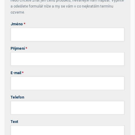
nebo chcete znát jen cenu produktu, neváhejte nám napsat. Vyplňte
a odešlete formulář níže a my se vám v co nejkratším termínu
ozveme.
Jméno
*
Příjmení
*
E-mail
*
Telefon
Text