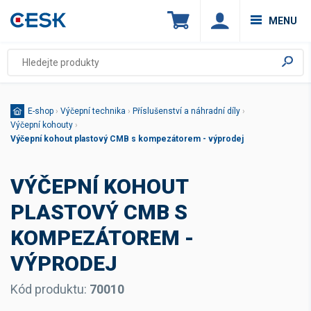
MENU
E-shop
›
Výčepní technika
›
Příslušenství a náhradní díly
›
Výčepní kohouty
›
Výčepní kohout plastový CMB s kompezátorem - výprodej
VÝČEPNÍ KOHOUT
PLASTOVÝ CMB S
KOMPEZÁTOREM -
VÝPRODEJ
Kód produktu:
70010