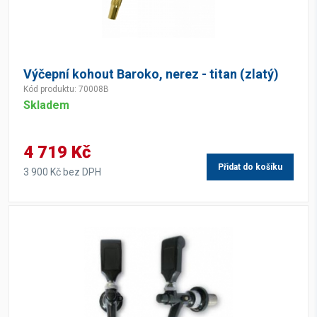
Výčepní kohout Baroko, nerez - titan (zlatý)
Kód produktu: 70008B
Skladem
4 719 Kč
Přidat do košíku
3 900 Kč bez DPH