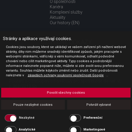
O společnosti
Kariéra
Komplexní služby
Aktuality
Our history (EN)
Stránky a aplikace využívají cookies.
UŽITEČNÉ ODKAZY
Cookies jsou soubory, které se ukládají ve vašem zařízení při načtení webové
stránky, díky nim můžeme snadněji identifikovat způsob, jakým pracujete s
Jak nakupovat
webovými stránkami, vstřícněji s vámi komunikovat, odhalit podvodné
Obchodní podmínky
chování nebo cílit marketingové aktivity. Typy cookies a podrobnější
GDPR - ochrana osobních údajů
informace naleznete popsané níže, můžete si zde zvolit svou preferovanou
Profil zadavatele
variantu. Souhlas můžete kdykoliv změnit nebo zrušit. Další podrobnosti
naleznete v
Sdělení před uzavřením kupní smlouvy pro spotřebitele
zásadách ochrany soukromí společnosti Google
.
Poučení o odstoupení od smlouvy pro spotřebitele dle nař. vl.
č. 363/2013 Sb.
Doprava
Povolit všechny cookies
Platba
Vrácení zboží
Pouze nezbytné cookies
Potvrdit vybrané
Povinná publicita
Nezbytné
Preferenční
Analytické
Marketingové