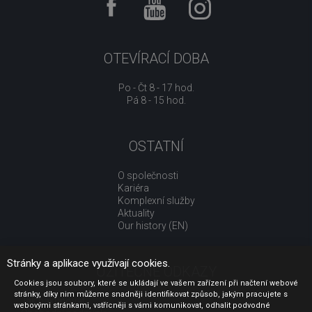
OTEVÍRACÍ DOBA
Po - Čt 8 - 17 hod.
Pá 8 - 15 hod.
OSTATNÍ
O společnosti
Kariéra
Komplexní služby
Aktuality
Our history (EN)
Stránky a aplikace využívají cookies.
UŽITEČNÉ ODKAZY
Cookies jsou soubory, které se ukládají ve vašem zařízení při načtení webové
stránky, díky nim můžeme snadněji identifikovat způsob, jakým pracujete s
Jak nakupovat
webovými stránkami, vstřícněji s vámi komunikovat, odhalit podvodné