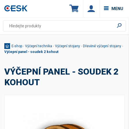
MENU
E-shop
›
Výčepní technika
›
Výčepní stojany
›
Dřevěné výčepní stojany
›
Výčepní panel - soudek 2 kohout
VÝČEPNÍ PANEL - SOUDEK 2
KOHOUT