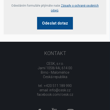
Your website *
Odesláním formuláře přijímáte naše
Zásady o ochraně osobních
údajů
.
Odeslat dotaz
KONTAKT
CESK, s.r.o.
Jarní 1058/44i, 614 00
Brno - Maloměřice
Česká republika
tel.: +420 511 189 990
email:
info@cesk.cz
facebook.com/cesk.cz