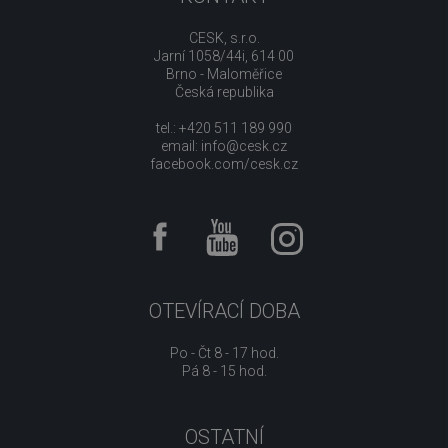
CESK, s.r.o.
Jarní 1058/44i, 614 00
Brno - Maloměřice
Česká republika
tel.: +420 511 189 990
email:
info@cesk.cz
facebook.com/cesk.cz
OTEVÍRACÍ DOBA
Po - Čt 8 - 17 hod.
Pá 8 - 15 hod.
OSTATNÍ