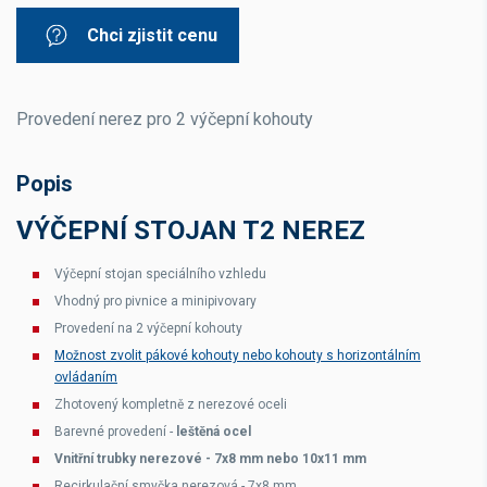
Chci zjistit cenu
Provedení nerez pro 2 výčepní kohouty
Popis
VÝČEPNÍ STOJAN T2 NEREZ
Výčepní stojan speciálního vzhledu
Vhodný pro pivnice a minipivovary
Provedení na 2 výčepní kohouty
Možnost zvolit pákové kohouty nebo kohouty s horizontálním
ovládaním
Zhotovený kompletně z nerezové oceli
Barevné provedení -
leštěná ocel
Vnitřní trubky nerezové - 7x8 mm nebo 10x11 mm
Recirkulační smyčka nerezová - 7x8 mm