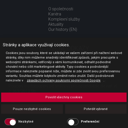
O společnosti
Kariéra
Komplexní služby
Aktuality
Our history (EN)
Stránky a aplikace využívají cookies.
UŽITEČNÉ ODKAZY
Cookies jsou soubory, které se ukládají ve vašem zařízení při načtení webové
stránky, díky nim můžeme snadněji identifikovat způsob, jakým pracujete s
Jak nakupovat
webovými stránkami, vstřícněji s vámi komunikovat, odhalit podvodné
Obchodní podmínky
chování nebo cílit marketingové aktivity. Typy cookies a podrobnější
GDPR - ochrana osobních údajů
informace naleznete popsané níže, můžete si zde zvolit svou preferovanou
Profil zadavatele
variantu. Souhlas můžete kdykoliv změnit nebo zrušit. Další podrobnosti
naleznete v
Sdělení před uzavřením kupní smlouvy pro spotřebitele
zásadách ochrany soukromí společnosti Google
.
Poučení o odstoupení od smlouvy pro spotřebitele dle nař. vl.
č. 363/2013 Sb.
Doprava
Povolit všechny cookies
Platba
Vrácení zboží
Pouze nezbytné cookies
Potvrdit vybrané
Povinná publicita
Nezbytné
Preferenční