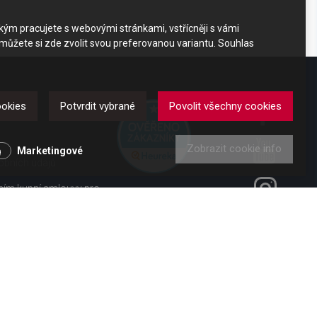
akým pracujete s webovými stránkami, vstřícněji s vámi
 můžete si zde zvolit svou preferovanou variantu. Souhlas
DKAZY
ookies
Potvrdit vybrané
Povolit všechny cookies
Zobrazit cookie info
y
Marketingové
obních údajů
ením kupní smlouvy pro
ení od smlouvy pro
 vl. č. 363/2013 Sb.