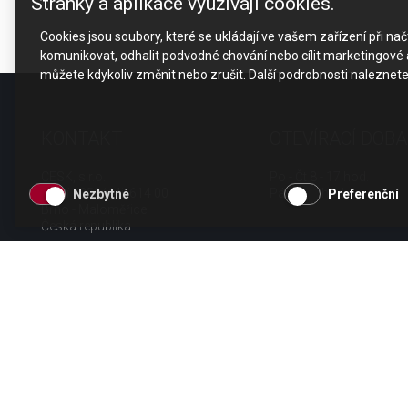
Stránky a aplikace využívají cookies.
Cookies jsou soubory, které se ukládají ve vašem zařízení při n
komunikovat, odhalit podvodné chování nebo cílit marketingové a
můžete kdykoliv změnit nebo zrušit. Další podrobnosti naleznet
KONTAKT
OTEVÍRACÍ DOBA
CESK, s.r.o.
Po - Čt 8 - 17 hod.
Jarní 1058/44i, 614 00
Pá 8 - 15 hod.
Nezbytné
Preferenční
Brno - Maloměřice
Česká republika
tel.: +420 511 189 990
email:
info@cesk.cz
facebook.com/cesk.cz