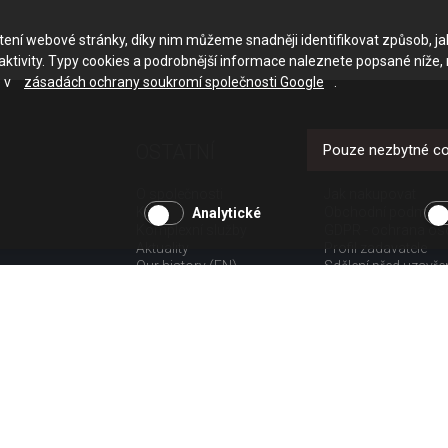
ačtení webové stránky, díky nim můžeme snadněji identifikovat způsob, j
ktivity. Typy cookies a podrobnější informace naleznete popsané níže,
e v
zásadách ochrany soukromí společnosti Google
.
OSTATNÍ
UŽITEČNÉ O
Pouze nezbytné c
O společnosti
Jak nakupovat
Kariéra
Obchodní podmínk
Analytické
Komplexní služby
GDPR - ochrana os
Aktuality
Profil zadavatele
Our history (EN)
Sdělení před uzavř
spotřebitele
Poučení o odstoup
spotřebitele dle nař.
Doprava
Platba
Vrácení zboží
Povinná publicita