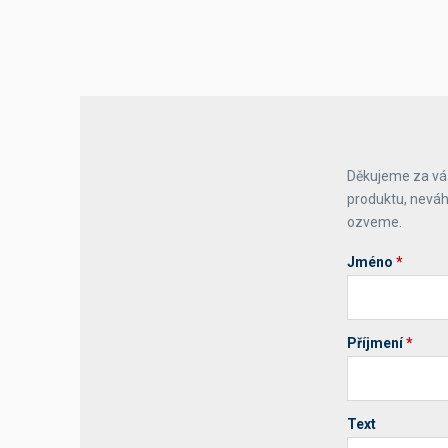
Výčepní stoly a desky
Děkujeme za váš
produktu, neváh
ozveme.
Jméno
*
Příjmení
*
Text