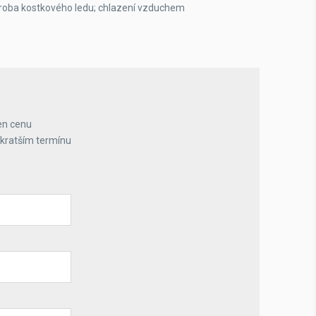
ýroba kostkového ledu; chlazení vzduchem
en cenu
jkratším termínu